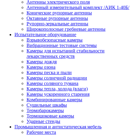
Антенны электрического поля
Антенный измерительный комплект /АИК 1-40Б/
Конические рупорные антенны
Октавные рупорные антенны
Рупорно-зеркальные антенны
Широкополосные гребневые антенны
Испытательное оборудование
Взрывобезопасные камеры
Вибрационные тестовые системы
Камеры для испытаний стабильности
лекарственных средств
Камеры дождя
Камеры озона
Камеры песка и пыли
Камеры солнечной радиации
Камеры соляного тумана
Камеры тепла, холода (влаги)
Камеры ускоренного старения
Комбинированные камеры
Сушильные шкафы
Термобарокамеры
Термошоковые камеры
Ударные стенды
Промышленная и антистатическая мебель
Рабочие места