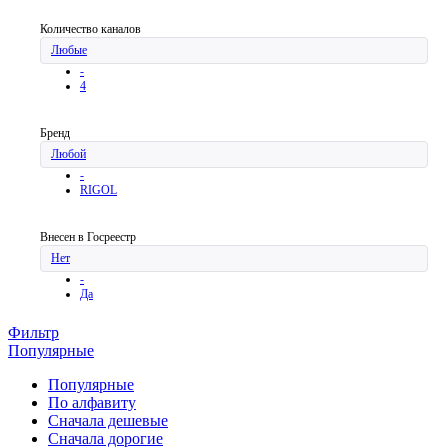
Количество каналов
Любые
-
4
Бренд
Любой
-
RIGOL
Внесен в Госреестр
Нет
-
Да
Фильтр
Популярные
Популярные
По алфавиту
Cначала дешевые
Cначала дорогие