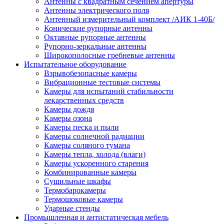
Антенны с квадратным сечением апертуры
Антенны электрического поля
Антенный измерительный комплект /АИК 1-40Б/
Конические рупорные антенны
Октавные рупорные антенны
Рупорно-зеркальные антенны
Широкополосные гребневые антенны
Испытательное оборудование
Взрывобезопасные камеры
Вибрационные тестовые системы
Камеры для испытаний стабильности
лекарственных средств
Камеры дождя
Камеры озона
Камеры песка и пыли
Камеры солнечной радиации
Камеры соляного тумана
Камеры тепла, холода (влаги)
Камеры ускоренного старения
Комбинированные камеры
Сушильные шкафы
Термобарокамеры
Термошоковые камеры
Ударные стенды
Промышленная и антистатическая мебель