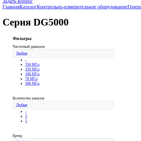
Задать вопрос
Главная
Каталог
Контрольно-измерительное оборудование
Генер
Серия DG5000
Фильтры
Частотный диапазон
Любые
-
350 МГц
250 МГц
100 МГц
70 МГц
500 МГц
Количество каналов
Любые
-
2
1
Бренд