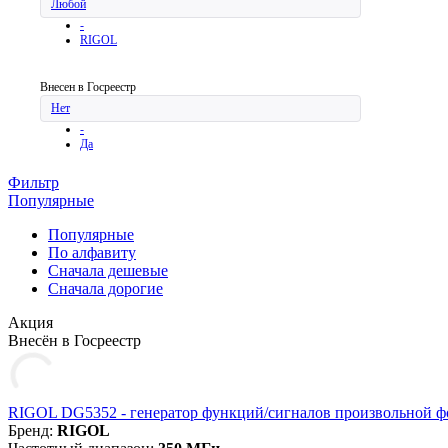
Любой
-
RIGOL
Внесен в Госреестр
Нет
-
Да
Фильтр
Популярные
Популярные
По алфавиту
Cначала дешевые
Cначала дорогие
Акция
Внесён в Госреестр
RIGOL DG5352 - генератор функций/сигналов произвольной 
Бренд:
RIGOL