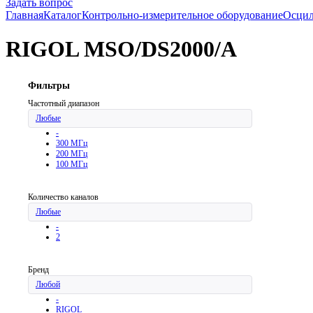
Задать вопрос
Главная
Каталог
Контрольно-измерительное оборудование
Осци
RIGOL MSO/DS2000/A
Фильтры
Частотный диапазон
Любые
-
300 МГц
200 МГц
100 МГц
Количество каналов
Любые
-
2
Бренд
Любой
-
RIGOL