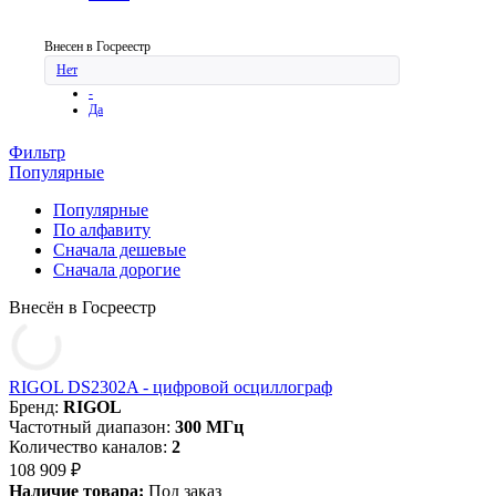
Внесен в Госреестр
Нет
-
Да
Фильтр
Популярные
Популярные
По алфавиту
Cначала дешевые
Cначала дорогие
Внесён в Госреестр
RIGOL DS2302A - цифровой осциллограф
Бренд:
RIGOL
Частотный диапазон:
300 МГц
Количество каналов:
2
108 909 ₽
Наличие товара:
Под заказ