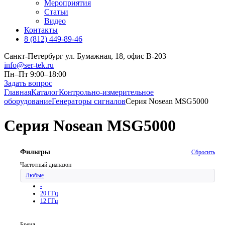
Мероприятия
Статьи
Видео
Контакты
8 (812) 449-89-46
Санкт-Петербург ул. Бумажная, 18, офис B-203
info@ser-tek.ru
Пн–Пт 9:00–18:00
Задать вопрос
Главная
Каталог
Контрольно-измерительное
оборудование
Генераторы сигналов
Серия Nosean MSG5000
Серия Nosean MSG5000
Фильтры
Сбросить
Частотный диапазон
Любые
-
20 ГГц
12 ГГц
Бренд