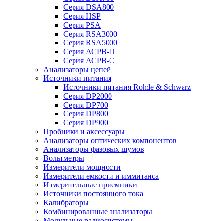
Серия DSA800
Серия HSP
Серия PSA
Серия RSA3000
Серия RSA5000
Серия АСРВ-П
Серия АСРВ-С
Анализаторы цепей
Источники питания
Источники питания Rohde & Schwarz
Серия DP2000
Серия DP700
Серия DP800
Серия DP900
Пробники и аксессуары
Анализаторы оптических компонентов
Анализаторы фазовых шумов
Вольтметры
Измерители мощности
Измерители емкости и иммитанса
Измерительные приемники
Источники постоянного тока
Калибраторы
Комбинированные анализаторы
Модульные радиосистемы