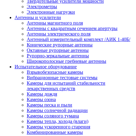
Твердотельные усилители мощности
Электрометры
Электронные нагрузки
Антенны и усилители
Антенны магнитного поля
Антенны с квадратным сечением апертуры
Антенны электрического поля
Антенный измерительный комплект /АИК 1-40Б/
Конические рупорные антенны
Октавные рупорные антенны
Рупорно-зеркальные антенны
Широкополосные гребневые антенны
Испытательное оборудование
Взрывобезопасные камеры
Вибрационные тестовые системы
Камеры для испытаний стабильности
лекарственных средств
Камеры дождя
Камеры озона
Камеры песка и пыли
Камеры солнечной радиации
Камеры соляного тумана
Камеры тепла, холода (влаги)
Камеры ускоренного старения
Комбинированные камеры