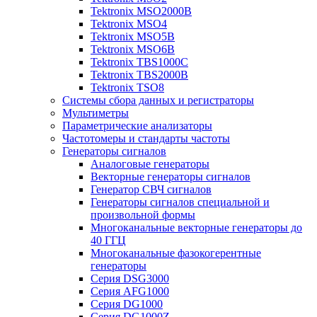
Tektronix MSO2000B
Tektronix MSO4
Tektronix MSO5B
Tektronix MSO6B
Tektronix TBS1000C
Tektronix TBS2000B
Tektronix TSO8
Системы сбора данных и регистраторы
Мультиметры
Параметрические анализаторы
Частотомеры и стандарты частоты
Генераторы сигналов
Аналоговые генераторы
Векторные генераторы сигналов
Генератор СВЧ сигналов
Генераторы сигналов специальной и
произвольной формы
Многоканальные векторные генераторы до
40 ГГЦ
Многоканальные фазокогерентные
генераторы
Серия DSG3000
Серия AFG1000
Серия DG1000
Серия DG1000Z