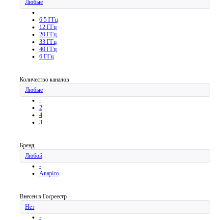
Любые
-
6.5 ГГц
12 ГГц
20 ГГц
33 ГГц
40 ГГц
6 ГГц
Количество каналов
Любые
-
2
4
3
Бренд
Любой
-
Anapico
Внесен в Госреестр
Нет
-