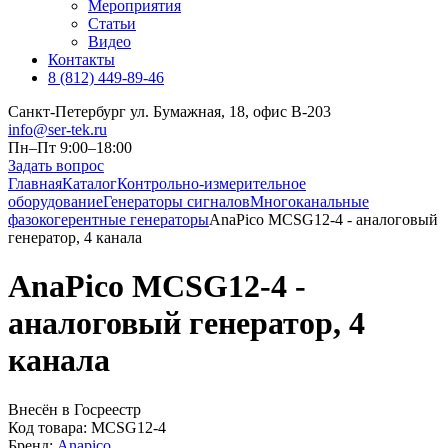
Мероприятия
Статьи
Видео
Контакты
8 (812) 449-89-46
Санкт-Петербург ул. Бумажная, 18, офис B-203
info@ser-tek.ru
Пн–Пт 9:00–18:00
Задать вопрос
Главная
Каталог
Контрольно-измерительное
оборудование
Генераторы сигналов
Многоканальные
фазокогерентные генераторы
AnaPico MCSG12-4 - аналоговый
генератор, 4 канала
AnaPico MCSG12-4 -
аналоговый генератор, 4
канала
Внесён в Госреестр
Код товара:
MCSG12-4
Бренд:
Anapico