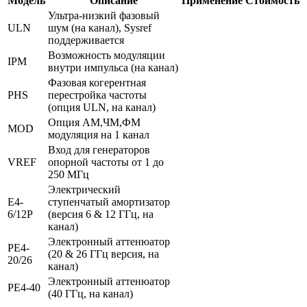
Модель
Описание
Применение
Стоимость
Ультра-низкий фазовый
ULN
шум (на канал), Sysref
поддерживается
Возможность модуляции
IPM
внутри импульса (на канал)
Фазовая когерентная
PHS
перестройка частоты
(опция ULN, на канал)
Опция АМ,ЧМ,ФМ
MOD
модуляция на 1 канал
Вход для генераторов
VREF
опорной частоты от 1 до
250 МГц
Электрический
E4-
ступенчатый амортизатор
6/12P
(версия 6 & 12 ГГц, на
канал)
Электронный аттенюатор
PE4-
(20 & 26 ГГц версия, на
20/26
канал)
Электронный аттенюатор
PE4-40
(40 ГГц, на канал)