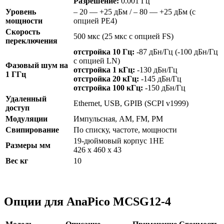
Разрешение:
0.001 Гц
Уровень
– 20 — +25 дБм / – 80 — +25 дБм (с
мощности
опцией PE4)
Скорость
500 мкс (25 мкс с опцией FS)
переключения
отстройка 10 Гц:
-87 дБн/Гц (-100 дБн/Гц
с опцией LN)
Фазовый шум на
отстройка 1 кГц:
-130 дБн/Гц
1 ГГц
отстройка 20 кГц:
-145 дБн/Гц
отстройка 100 кГц:
-150 дБн/Гц
Удаленный
Ethernet, USB, GPIB (SCPI v1999)
доступ
Модуляции
Импульсная, AM, FM, PM
Свипирование
По списку, частоте, мощности
19-дюймовый корпус 1HE
Размеры
мм
426 x 460 x 43
Вес кг
10
Опции для AnaPico MCSG12-4