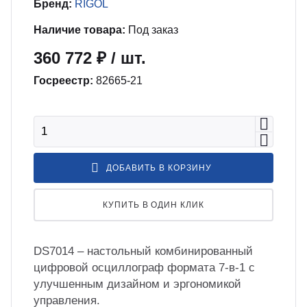
бель
мплексные интеграционные проекты
Бренд:
RIGOL
МС
Наличие товара:
Под заказ
360 772 ₽
/ шт.
зработка ПО для автоматизации
бораторий по ТЗ заказчика
Госреестр:
82665-21
енда оборудования
зинг измерительного оборудования
ДОБАВИТЬ В КОРЗИНУ
лный цикл сборочных работ «под
КУПИТЬ В ОДИН КЛИК
юч»
DS7014 – настольный комбинированный
учение безопасной и эффективной
цифровой осциллограф формата 7-в-1 с
боте с оборудованием
улучшенным дизайном и эргономикой
управления.