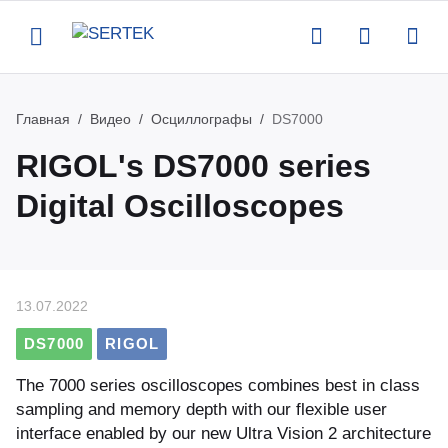
Назад
Назад
Назад
Назад
Главная
Видео
Осциллографы
DS7000
RIGOL's DS7000 series
компании
талог
луги
вости
Digital Oscilloscopes
ртификаты
нтрольно-измерительное
верка и аттестация поставляемого
вости
орудование
орудования
квизиты
роприятия
13.07.2022
тенны и усилители
рвисная поддержка оборудования
кансии
атьи
DS7000
RIGOL
пытательное оборудование
оведение измерений по задаче
The 7000 series oscilloscopes combines best in class
казчика
део
sampling and memory depth with our flexible user
омышленная и антистатическая
interface enabled by our new Ultra Vision 2 architecture