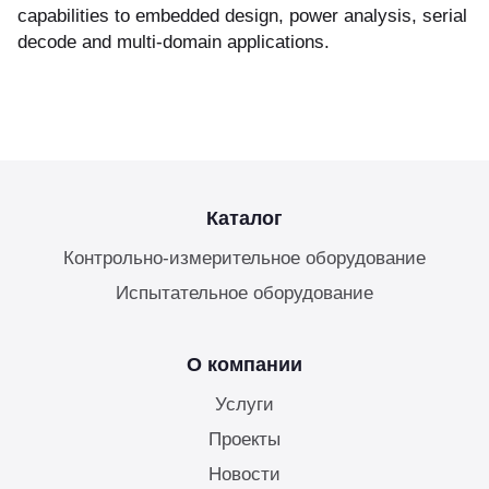
capabilities to embedded design, power analysis, serial
куп неиспользуемого оборудования
decode and multi-domain applications.
&S
Каталог
Контрольно-измерительное оборудование
Испытательное оборудование
О компании
Услуги
Проекты
Новости