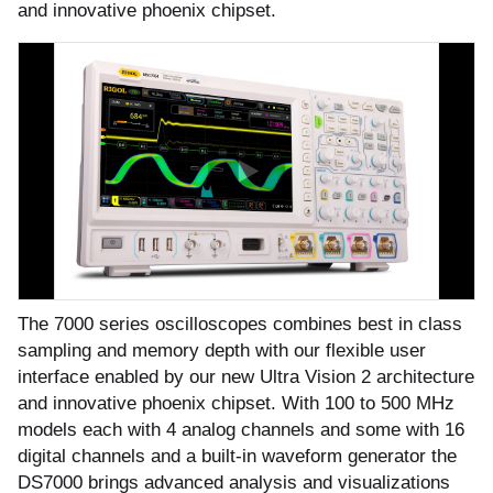
бель
мплексные интеграционные проекты
and innovative phoenix chipset.
МС
зработка ПО для автоматизации
бораторий по ТЗ заказчика
енда оборудования
зинг измерительного оборудования
лный цикл сборочных работ «под
The 7000 series oscilloscopes combines best in class
sampling and memory depth with our flexible user
юч»
interface enabled by our new Ultra Vision 2 architecture
and innovative phoenix chipset. With 100 to 500 MHz
учение безопасной и эффективной
models each with 4 analog channels and some with 16
боте с оборудованием
digital channels and a built-in waveform generator the
DS7000 brings advanced analysis and visualizations