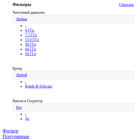
Фильтры
Сбросить
Частотный диапазон
Любые
-
4 ГГц
7.5 ГГц
13.6 ГГц
30 ГГц
44 ГГц
54 ГГц
Бренд
Любой
-
Rohde & Schwarz
Внесен в Госреестр
Нет
-
Да
Фильтр
Популярные