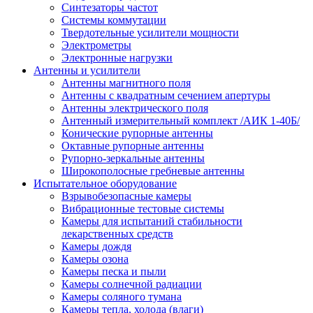
Синтезаторы частот
Системы коммутации
Твердотельные усилители мощности
Электрометры
Электронные нагрузки
Антенны и усилители
Антенны магнитного поля
Антенны с квадратным сечением апертуры
Антенны электрического поля
Антенный измерительный комплект /АИК 1-40Б/
Конические рупорные антенны
Октавные рупорные антенны
Рупорно-зеркальные антенны
Широкополосные гребневые антенны
Испытательное оборудование
Взрывобезопасные камеры
Вибрационные тестовые системы
Камеры для испытаний стабильности
лекарственных средств
Камеры дождя
Камеры озона
Камеры песка и пыли
Камеры солнечной радиации
Камеры соляного тумана
Камеры тепла, холода (влаги)