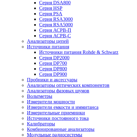
Серия DSA800
Серия HSP
Серия PSA
Серия RSA3000
Серия RSA5000
Серия АСРВ-П
Серия АСРВ-С
Анализаторы цепей
Источники питания
Источники питания Rohde & Schwarz
Серия DP2000
Серия DP700
Серия DP800
Серия DP900
Пробники и аксессуары
Анализаторы оптических компонентов
Анализаторы фазовых шумов
Вольтметры
Измерители мощности
Измерители емкости и иммитанса
Измерительные приемники
Источники постоянного тока
Калибраторы
Комбинированные анализаторы
Модульные радиосистемы