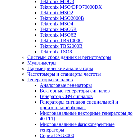
Tektronix MDO3
Tektronix MSO/DPO70000DX
Tektronix MSO2
Tektronix MSO2000B
Tektronix MSO4
Tektronix MSO5B
Tektronix MSO6B
Tektronix TBS1000C
Tektronix TBS2000B
Tektronix TSO8
Системы сбора данных и регистраторы
Мультиметры
Параметрические анализаторы
Частотомеры и стандарты частоты
Генераторы сигналов
Аналоговые генераторы
Векторные генераторы сигналов
Генератор СВЧ сигналов
Генераторы сигналов специальной и
произвольной формы
Многоканальные векторные генераторы до
40 ГГЦ
Многоканальные фазокогерентные
генераторы
Серия DSG3000