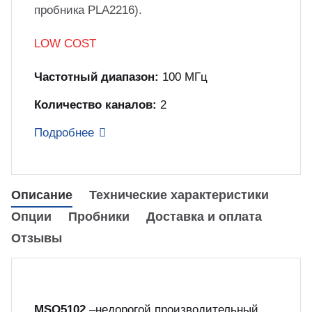
пробника PLA2216).
куп неиспользуемого оборудования
&S
LOW COST
Частотный диапазон:
100 МГц
Количество каналов:
2
Подробнее
Описание
Технические характеристики
Опции
Пробники
Доставка и оплата
Отзывы
MSO5102
–недорогой производительный