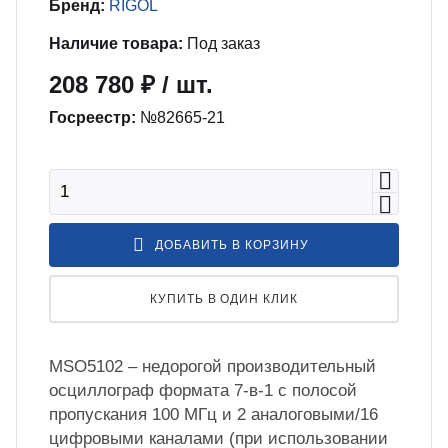
Бренд:
RIGOL
бель
мплексные интеграционные проекты
Наличие товара:
Под заказ
МС
208 780 ₽
/ шт.
зработка ПО для автоматизации
Госреестр:
№82665-21
бораторий по ТЗ заказчика
енда оборудования
ДОБАВИТЬ В КОРЗИНУ
зинг измерительного оборудования
КУПИТЬ В ОДИН КЛИК
лный цикл сборочных работ «под
юч»
MSO5102 – недорогой производительный
осциллограф формата 7-в-1 с полосой
учение безопасной и эффективной
пропускания 100 МГц и 2 аналоговыми/16
боте с оборудованием
цифровыми каналами (при использовании