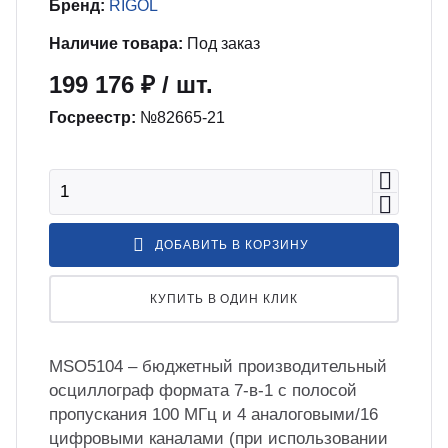
бель
мплексные интеграционные проекты
Бренд:
RIGOL
МС
Наличие товара:
Под заказ
199 176 ₽
/ шт.
зработка ПО для автоматизации
бораторий по ТЗ заказчика
Госреестр:
№82665-21
енда оборудования
зинг измерительного оборудования
ДОБАВИТЬ В КОРЗИНУ
лный цикл сборочных работ «под
КУПИТЬ В ОДИН КЛИК
юч»
MSO5104 – бюджетный производительный
учение безопасной и эффективной
осциллограф формата 7-в-1 с полосой
боте с оборудованием
пропускания 100 МГц и 4 аналоговыми/16
цифровыми каналами (при использовании