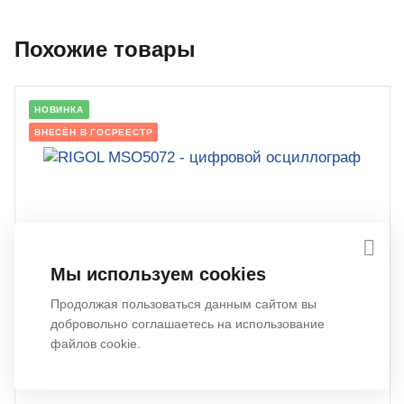
Похожие товары
НОВИНКА
ВНЕСЁН В ГОСРЕЕСТР
RIGOL MSO5072 - цифровой осциллограф
Мы используем cookies
Бренд:
RIGOL
Частотный диапазон:
70 МГц
Продолжая пользоваться данным сайтом вы
Количество каналов:
2
добровольно соглашаетесь на использование
файлов cookie.
135 450 руб.
Наличие товара:
Под заказ