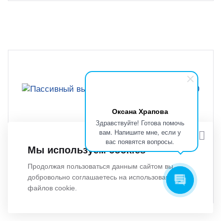
Оксана Храпова
Здравствуйте! Готова помочь
вам. Напишите мне, если у
Пассивный высокоомный пробник PVP2350
вас появятся вопросы.
Мы используем cookies
Бренд:
RIGOL
Продолжая пользоваться данным сайтом вы
7 665 руб.
добровольно соглашаетесь на использование
файлов cookie.
Наличие товара:
Под заказ