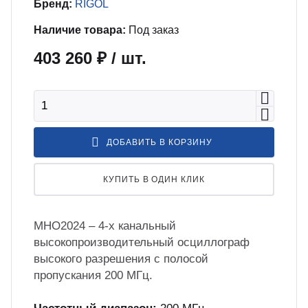
бель
мплексные интеграционные проекты
Бренд:
RIGOL
МС
Наличие товара:
Под заказ
403 260 ₽
/ шт.
зработка ПО для автоматизации
бораторий по ТЗ заказчика
енда оборудования
ДОБАВИТЬ В КОРЗИНУ
зинг измерительного оборудования
КУПИТЬ В ОДИН КЛИК
лный цикл сборочных работ «под
юч»
MHO2024 – 4-х канальный
высокопроизводительный осциллограф
высокого разрешения с полосой
учение безопасной и эффективной
пропускания 200 МГц.
боте с оборудованием