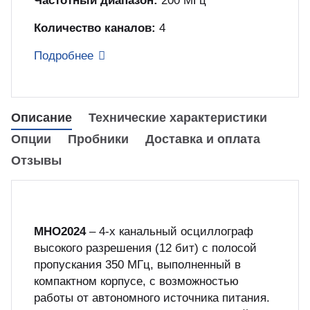
Частотный диапазон:
200 МГц
куп неиспользуемого оборудования
&S
Количество каналов:
4
Подробнее
Описание
Технические характеристики
Опции
Пробники
Доставка и оплата
Отзывы
MHO2024
– 4-х канальный осциллограф
высокого разрешения (12 бит) с полосой
пропускания 350 МГц, выполненный в
компактном корпусе, с возможностью
работы от автономного источника питания.