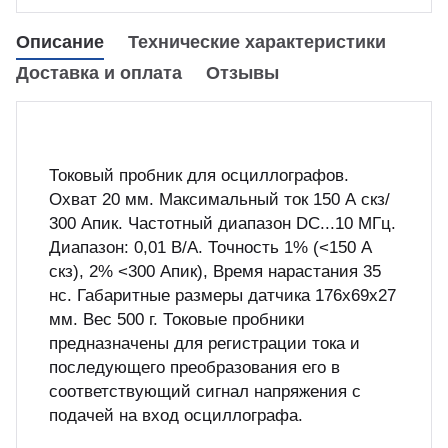
куп неиспользуемого оборудования
&S
Описание
Технические характеристики
Доставка и оплата
Отзывы
Токовый пробник для осциллографов.
Охват 20 мм. Максимальный ток 150 А скз/
300 Апик. Частотный диапазон DC...10 МГц.
Диапазон: 0,01 В/А. Точность 1% (<150 А
скз), 2% <300 Апик), Время нарастания 35
нс. Габаритные размеры датчика 176х69х27
мм. Вес 500 г. Токовые пробники
предназначены для регистрации тока и
последующего преобразования его в
соответствующий сигнал напряжения с
подачей на вход осциллографа.