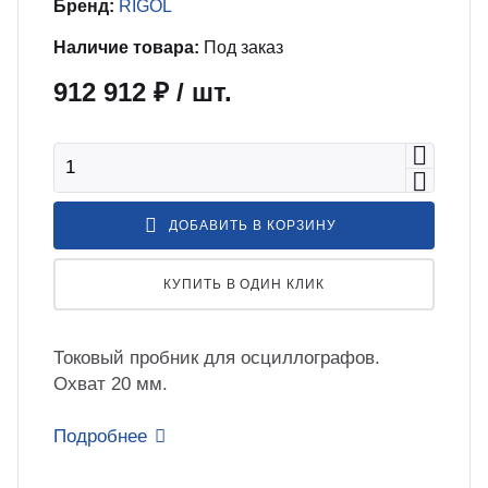
бель
мплексные интеграционные проекты
Бренд:
RIGOL
МС
Наличие товара:
Под заказ
912 912 ₽
/ шт.
зработка ПО для автоматизации
бораторий по ТЗ заказчика
енда оборудования
ДОБАВИТЬ В КОРЗИНУ
зинг измерительного оборудования
КУПИТЬ В ОДИН КЛИК
лный цикл сборочных работ «под
юч»
Токовый пробник для осциллографов.
Охват 20 мм.
учение безопасной и эффективной
Подробнее
боте с оборудованием