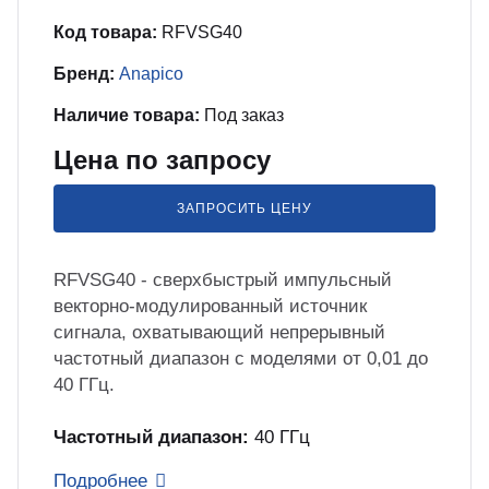
бель
мплексные интеграционные проекты
МС
Код товара:
RFVSG40
Бренд:
Anapico
зработка ПО для автоматизации
Наличие товара:
Под заказ
бораторий по ТЗ заказчика
Цена по запросу
енда оборудования
ЗАПРОСИТЬ ЦЕНУ
зинг измерительного оборудования
RFVSG40 - сверхбыстрый импульсный
векторно-модулированный источник
лный цикл сборочных работ «под
сигнала, охватывающий непрерывный
юч»
частотный диапазон с моделями от 0,01 до
40 ГГц.
учение безопасной и эффективной
Частотный диапазон:
40 ГГц
боте с оборудованием
Подробнее