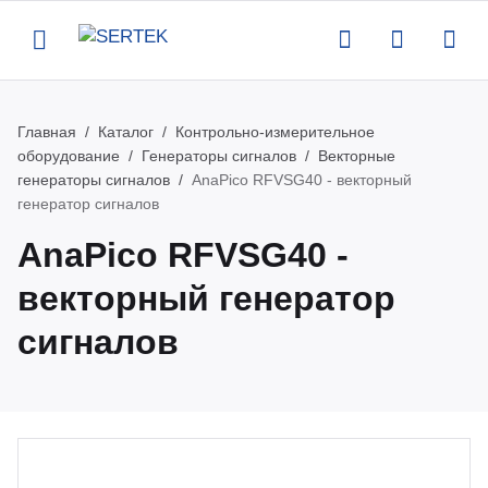
Назад
Назад
Назад
Назад
Главная
Каталог
Контрольно-измерительное
оборудование
Генераторы сигналов
Векторные
компании
талог
луги
вости
генераторы сигналов
AnaPico RFVSG40 - векторный
генератор сигналов
ртификаты
нтрольно-измерительное
верка и аттестация поставляемого
вости
AnaPico RFVSG40 -
орудование
орудования
векторный генератор
квизиты
роприятия
сигналов
тенны и усилители
рвисная поддержка оборудования
кансии
атьи
пытательное оборудование
оведение измерений по задаче
казчика
део
омышленная и антистатическая