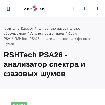
Главная
Каталог
Контрольно-измерительное
Назад
Назад
Назад
Назад
оборудование
Анализаторы спектра
Серия
PSA
RSHTech PSA26 - анализатор спектра и фазовых
компании
талог
луги
вости
шумов
RSHTech PSA26 -
ртификаты
нтрольно-измерительное
верка и аттестация поставляемого
вости
анализатор спектра и
орудование
орудования
квизиты
роприятия
фазовых шумов
тенны и усилители
рвисная поддержка оборудования
кансии
атьи
пытательное оборудование
оведение измерений по задаче
казчика
део
омышленная и антистатическая
НОВИНКА