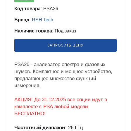
бель
мплексные интеграционные проекты
Код товара:
PSA26
МС
Бренд:
RSH Tech
Наличие товара:
Под заказ
зработка ПО для автоматизации
бораторий по ТЗ заказчика
ЗАПРОСИТЬ ЦЕНУ
енда оборудования
PSA26 - анализатор спектра и фазовых
шумов. Компактное и мощное устройство,
зинг измерительного оборудования
предлагающее множество функций
измерения.
лный цикл сборочных работ «под
юч»
АКЦИЯ! До 31.12.2025 все опции идут в
комплекте с PSA любой модели
БЕСПЛАТНО!
учение безопасной и эффективной
боте с оборудованием
Частотный диапазон:
26 ГГц