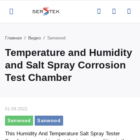
Главная
Видео
Sanwood
Назад
Назад
Назад
Назад
Temperature and Humidity
компании
талог
луги
вости
and Salt Spray Corrosion
Test Chamber
ртификаты
нтрольно-измерительное
верка и аттестация поставляемого
вости
орудование
орудования
квизиты
роприятия
тенны и усилители
рвисная поддержка оборудования
01.09.2022
кансии
атьи
пытательное оборудование
оведение измерений по задаче
Sanwood
Sanwood
казчика
део
This Humidity And Temperature Salt Spray Tester
омышленная и антистатическая