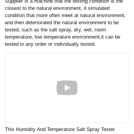
Supplier is a machine that the testing condition is the
бель
мплексные интеграционные проекты
closest to the natural environment, it simulated
МС
condition that more often meet at natural environment,
and then deteriorated the natural environment to be
tested, such as the salt spray, dry, wet, room
зработка ПО для автоматизации
temperature, low temperature environment,it can be
бораторий по ТЗ заказчика
tested in any order or individually tested.
енда оборудования
зинг измерительного оборудования
лный цикл сборочных работ «под
юч»
учение безопасной и эффективной
боте с оборудованием
This Humidity And Temperature Salt Spray Tester