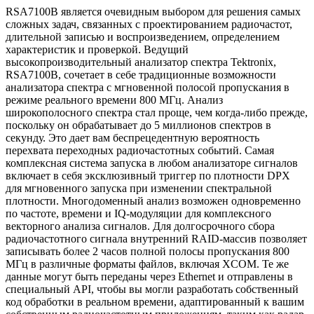
RSA7100B является очевидным выбором для решения самых
сложных задач, связанных с проектированием радиочастот,
длительной записью и воспроизведением, определением
характеристик и проверкой. Ведущий
высокопроизводительный анализатор спектра Tektronix,
RSA7100B, сочетает в себе традиционные возможности
анализатора спектра с мгновенной полосой пропускания в
режиме реального времени 800 МГц. Анализ
широкополосного спектра стал проще, чем когда-либо прежде,
поскольку он обрабатывает до 5 миллионов спектров в
секунду. Это дает вам беспрецедентную вероятность
перехвата переходных радиочастотных событий. Самая
комплексная система запуска в любом анализаторе сигналов
включает в себя эксклюзивный триггер по плотности DPX
для мгновенного запуска при изменении спектральной
плотности. Многодоменный анализ возможен одновременно
по частоте, времени и IQ-модуляции для комплексного
векторного анализа сигналов. Для долгосрочного сбора
радиочастотного сигнала внутренний RAID-массив позволяет
записывать более 2 часов полной полосы пропускания 800
МГц в различные форматы файлов, включая XCOM. Те же
данные могут быть переданы через Ethernet и отправлены в
специальный API, чтобы вы могли разработать собственный
код обработки в реальном времени, адаптированный к вашим