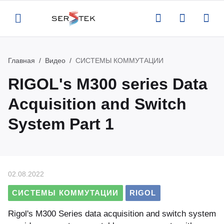
Главная
Видео
СИСТЕМЫ КОММУТАЦИИ
Назад
Назад
Назад
Назад
RIGOL's M300 series Data
компании
талог
луги
вости
Acquisition and Switch
System Part 1
ртификаты
нтрольно-измерительное
верка и аттестация поставляемого
вости
орудование
орудования
квизиты
роприятия
тенны и усилители
рвисная поддержка оборудования
02.08.2022
кансии
атьи
пытательное оборудование
оведение измерений по задаче
СИСТЕМЫ КОММУТАЦИИ
RIGOL
казчика
део
Rigol's M300 Series data acquisition and switch system
омышленная и антистатическая