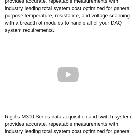
provides accurate, repeatable measurements with
бель
мплексные интеграционные проекты
industry leading total system cost optimized for general
МС
purpose temperature, resistance, and voltage scanning
with a breadth of modules to handle all of your DAQ
system requirements.
зработка ПО для автоматизации
бораторий по ТЗ заказчика
енда оборудования
зинг измерительного оборудования
лный цикл сборочных работ «под
юч»
Rigol's M300 Series data acquisition and switch system
учение безопасной и эффективной
provides accurate, repeatable measurements with
боте с оборудованием
industry leading total system cost optimized for general