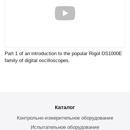
бель
мплексные интеграционные проекты
МС
зработка ПО для автоматизации
бораторий по ТЗ заказчика
енда оборудования
Part 1 of an introduction to the popular Rigol DS1000E
family of digital oscilloscopes.
зинг измерительного оборудования
лный цикл сборочных работ «под
юч»
Каталог
учение безопасной и эффективной
боте с оборудованием
Контрольно-измерительное оборудование
Испытательное оборудование