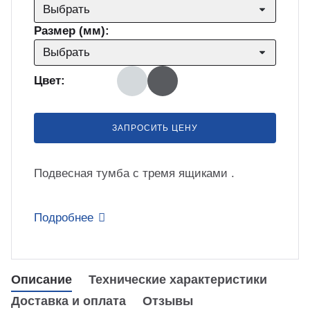
бель
мплексные интеграционные проекты
Выбрать
МС
Размер (мм):
Выбрать
зработка ПО для автоматизации
бораторий по ТЗ заказчика
Цвет:
енда оборудования
ЗАПРОСИТЬ ЦЕНУ
зинг измерительного оборудования
Подвесная тумба с тремя ящиками .
лный цикл сборочных работ «под
Подробнее
юч»
учение безопасной и эффективной
боте с оборудованием
Описание
Технические характеристики
Доставка и оплата
Отзывы