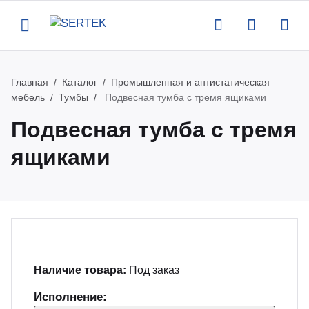
Назад
Назад
Назад
Назад
Главная
Каталог
Промышленная и антистатическая
мебель
Тумбы
Подвесная тумба с тремя ящиками
компании
талог
луги
вости
Подвесная тумба с тремя
ящиками
ртификаты
нтрольно-измерительное
верка и аттестация поставляемого
вости
орудование
орудования
квизиты
роприятия
тенны и усилители
рвисная поддержка оборудования
кансии
атьи
пытательное оборудование
оведение измерений по задаче
Наличие товара:
Под заказ
казчика
део
омышленная и антистатическая
Исполнение: