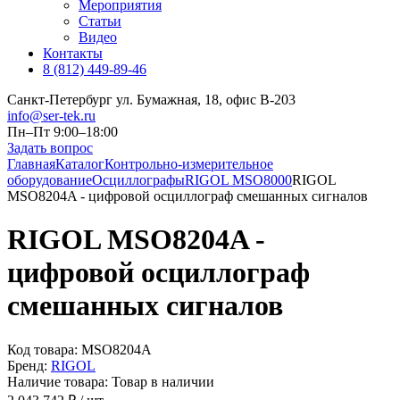
Мероприятия
Статьи
Видео
Контакты
8 (812) 449-89-46
Санкт-Петербург ул. Бумажная, 18, офис B-203
info@ser-tek.ru
Пн–Пт 9:00–18:00
Задать вопрос
Главная
Каталог
Контрольно-измерительное
оборудование
Осциллографы
RIGOL MSO8000
RIGOL
MSO8204A - цифровой осциллограф смешанных сигналов
RIGOL MSO8204A -
цифровой осциллограф
смешанных сигналов
Код товара:
MSO8204A
Бренд:
RIGOL
Наличие товара:
Товар в наличии