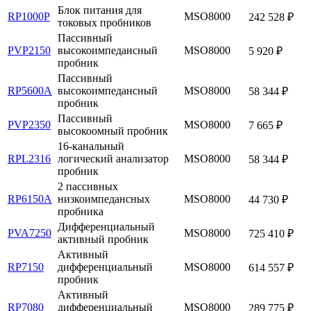
Блок питания для
RP1000P
MSO8000
242 528 ₽
токовых пробников
Пассивный
PVP2150
высокоимпедансный
MSO8000
5 920 ₽
пробник
Пассивный
RP5600A
высокоимпедансный
MSO8000
58 344 ₽
пробник
Пассивный
PVP2350
MSO8000
7 665 ₽
высокоомный пробник
16-канальный
RPL2316
логический анализатор
MSO8000
58 344 ₽
пробник
2 пассивных
RP6150A
низкоимпедансных
MSO8000
44 730 ₽
пробника
Дифференциальный
PVA7250
MSO8000
725 410 ₽
активный пробник
Активный
RP7150
дифференциальный
MSO8000
614 557 ₽
пробник
Активный
RP7080
дифференциальный
MSO8000
289 775 ₽