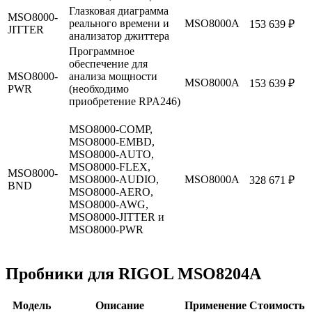
Глазковая диаграмма
MSO8000-
реального времени и
MSO8000А
153 639 ₽
JITTER
анализатор джиттера
Программное
обеспечение для
MSO8000-
анализа мощности
MSO8000А
153 639 ₽
PWR
(необходимо
приобретение RPA246)
MSO8000-COMP,
MSO8000-EMBD,
MSO8000-AUTO,
MSO8000-FLEX,
MSO8000-
MSO8000-AUDIO,
MSO8000А
328 671 ₽
BND
MSO8000-AERO,
MSO8000-AWG,
MSO8000-JITTER и
MSO8000-PWR
Пробники для RIGOL MSO8204A
Модель
Описание
Применение
Стоимость