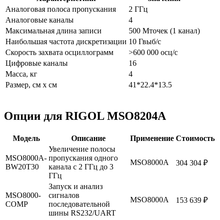
Аналоговая полоса пропускания
2 ГГц
Аналоговые каналы
4
Максимальная длина записи
500 Мточек (1 канал)
Наибольшая частота дискретизации
10 Гвыб/с
Скорость захвата осциллограмм
>600 000 осц/с
Цифровые каналы
16
Масса, кг
4
Размер, см х см
41*22.4*13.5
Опции для RIGOL MSO8204A
Модель
Описание
Применение
Стоимость
Увеличение полосы
MSO8000A-
пропускания одного
MSO8000А
304 304 ₽
BW20T30
канала с 2 ГГц до 3
ГГц
Запуск и анализ
MSO8000-
сигналов
MSO8000А
153 639 ₽
COMP
последовательной
шины RS232/UART