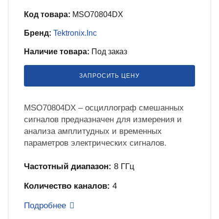
бель
мплексные интеграционные проекты
МС
Код товара:
MSO70804DX
Бренд:
Tektronix.Inc
зработка ПО для автоматизации
Наличие товара:
Под заказ
бораторий по ТЗ заказчика
ЗАПРОСИТЬ ЦЕНУ
енда оборудования
MSO70804DX – осциллограф смешанных
зинг измерительного оборудования
сигналов предназначен для измерения и
анализа амплитудных и временных
лный цикл сборочных работ «под
параметров электрических сигналов.
юч»
Частотный диапазон:
8 ГГц
учение безопасной и эффективной
Количество каналов:
4
боте с оборудованием
Подробнее