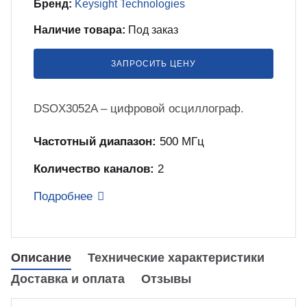
Бренд:
Keysight Technologies
бель
мплексные интеграционные проекты
Наличие товара:
Под заказ
МС
ЗАПРОСИТЬ ЦЕНУ
зработка ПО для автоматизации
бораторий по ТЗ заказчика
DSOX3052A – цифровой осциллограф.
енда оборудования
Частотный диапазон:
500 МГц
Количество каналов:
2
зинг измерительного оборудования
Подробнее
лный цикл сборочных работ «под
юч»
Описание
Технические характеристики
учение безопасной и эффективной
Доставка и оплата
Отзывы
боте с оборудованием