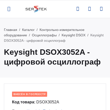
Главная
Каталог
Контрольно-измерительное
Назад
Назад
Назад
Назад
оборудование
Осциллографы
Keysight DSOX
Keysight
DSOX3052A - цифровой осциллограф
компании
талог
луги
вости
Keysight DSOX3052A -
ртификаты
нтрольно-измерительное
верка и аттестация поставляемого
вости
цифровой осциллограф
орудование
орудования
квизиты
роприятия
тенны и усилители
рвисная поддержка оборудования
кансии
атьи
пытательное оборудование
оведение измерений по задаче
ВНЕСЁН В ГОСРЕЕСТР
казчика
Код товара:
DSOX3052A
део
омышленная и антистатическая