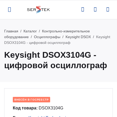
Главная
Каталог
Контрольно-измерительное
Назад
Назад
Назад
Назад
оборудование
Осциллографы
Keysight DSOX
Keysight
DSOX3104G - цифровой осциллограф
компании
талог
луги
вости
Keysight DSOX3104G -
ртификаты
нтрольно-измерительное
верка и аттестация поставляемого
вости
цифровой осциллограф
орудование
орудования
квизиты
роприятия
тенны и усилители
рвисная поддержка оборудования
кансии
атьи
пытательное оборудование
оведение измерений по задаче
ВНЕСЁН В ГОСРЕЕСТР
казчика
Код товара:
DSOX3104G
део
омышленная и антистатическая