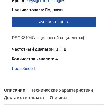
Бренд:
Keysight Technologies
бель
мплексные интеграционные проекты
Наличие товара:
Под заказ
МС
ЗАПРОСИТЬ ЦЕНУ
зработка ПО для автоматизации
бораторий по ТЗ заказчика
DSOX3104G – цифровой осциллограф.
енда оборудования
Частотный диапазон:
1 ГГц
Количество каналов:
4
зинг измерительного оборудования
Подробнее
лный цикл сборочных работ «под
юч»
Описание
Технические характеристики
учение безопасной и эффективной
Доставка и оплата
Отзывы
боте с оборудованием