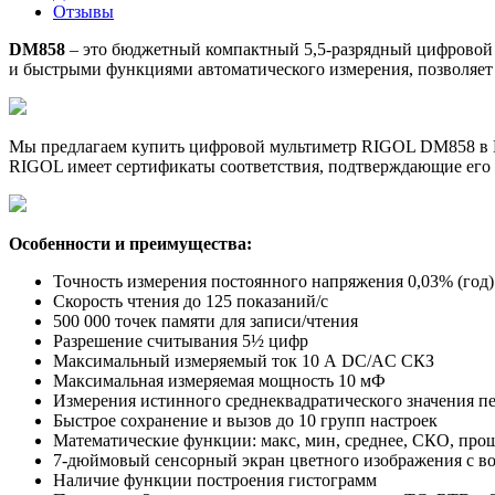
Отзывы
DM858
– это бюджетный компактный 5,5-разрядный цифровой
и быстрыми функциями автоматического измерения, позволяет 
Мы предлагаем купить цифровой мультиметр RIGOL DM858 в Мо
RIGOL имеет сертификаты соответствия, подтверждающие его 
Особенности и преимущества:
Точность измерения постоянного напряжения 0,03% (год)
Скорость чтения до 125 показаний/с
500 000 точек памяти для записи/чтения
Разрешение считывания 5½ цифр
Максимальный измеряемый ток 10 А DC/AC СКЗ
Максимальная измеряемая мощность 10 мФ
Измерения истинного среднеквадратического значения п
Быстрое сохранение и вызов до 10 групп настроек
Математические функции: макс, мин, среднее, СКО, прош
7-дюймовый сенсорный экран цветного изображения с в
Наличие функции построения гистограмм