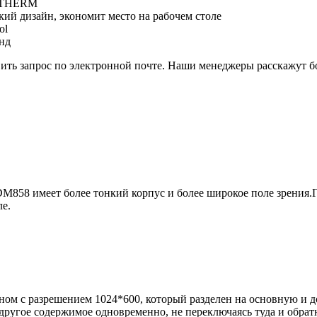
и THERM
ий дизайн, экономит место на рабочем столе
ol
нд
ить запрос по электронной почте. Наши менеджеры расскажут б
858 имеет более тонкий корпус и более широкое поле зрения.Г
ле.
м с разрешением 1024*600, который разделен на основную и д
другое содержимое одновременно, не переключаясь туда и обрат