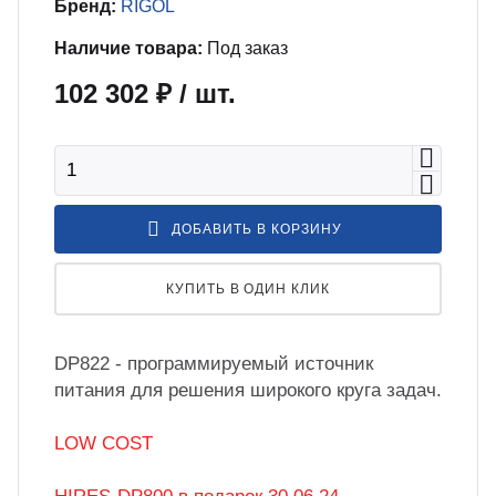
бель
мплексные интеграционные проекты
Бренд:
RIGOL
МС
Наличие товара:
Под заказ
102 302 ₽
/ шт.
зработка ПО для автоматизации
бораторий по ТЗ заказчика
енда оборудования
ДОБАВИТЬ В КОРЗИНУ
зинг измерительного оборудования
КУПИТЬ В ОДИН КЛИК
лный цикл сборочных работ «под
юч»
DP822 - программируемый источник
питания для решения широкого круга задач.
учение безопасной и эффективной
LOW COST
боте с оборудованием