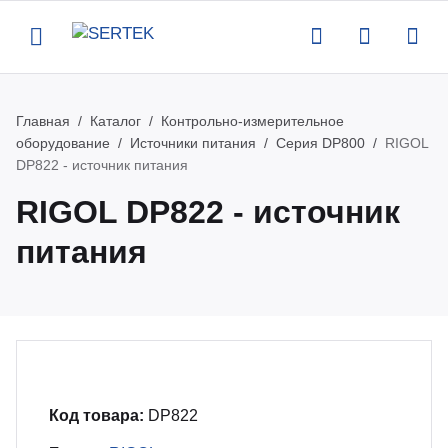
Назад
Назад
Назад
Назад
Главная
Каталог
Контрольно-измерительное
оборудование
Источники питания
Серия DP800
RIGOL
компании
талог
луги
вости
DP822 - источник питания
RIGOL DP822 - источник
ртификаты
нтрольно-измерительное
верка и аттестация поставляемого
вости
питания
орудование
орудования
квизиты
роприятия
тенны и усилители
рвисная поддержка оборудования
кансии
атьи
пытательное оборудование
оведение измерений по задаче
казчика
део
Код товара:
DP822
омышленная и антистатическая