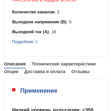
HIRES-DP800 в подарок 30.06.24
куп неиспользуемого оборудования
&S
Количество каналов:
2
Выходное напряжение (В):
5
Выходной ток (А):
16
Подробнее
Описание
Технические характеристики
Опции
Доставка и оплата
Отзывы
Применение
Низкий уровень пульсации: <350