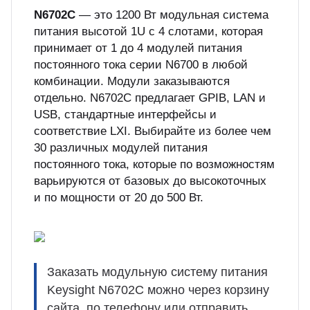
N6702C
— это 1200 Вт модульная система
куп неиспользуемого оборудования
питания высотой 1U с 4 слотами, которая
&S
принимает от 1 до 4 модулей питания
постоянного тока серии N6700 в любой
комбинации. Модули заказываются
отдельно. N6702C предлагает GPIB, LAN и
USB, стандартные интерфейсы и
соответствие LXI. Выбирайте из более чем
30 различных модулей питания
постоянного тока, которые по возможностям
варьируются от базовых до высокоточных
и по мощности от 20 до 500 Вт.
Заказать модульную систему питания
Keysight N6702C можно через корзину
сайта, по телефону или отправить