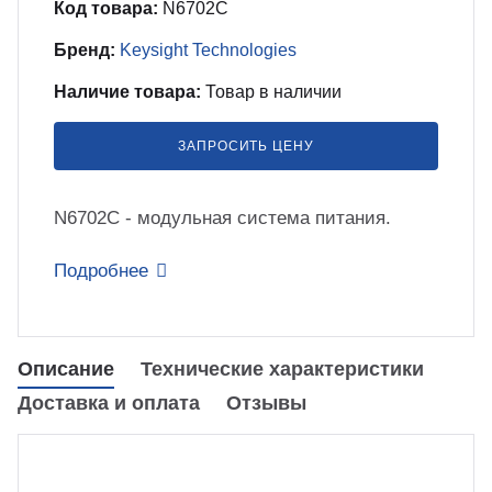
Код товара:
N6702C
бель
мплексные интеграционные проекты
Бренд:
Keysight Technologies
МС
Наличие товара:
Товар в наличии
зработка ПО для автоматизации
бораторий по ТЗ заказчика
ЗАПРОСИТЬ ЦЕНУ
енда оборудования
N6702C - модульная система питания.
Подробнее
зинг измерительного оборудования
лный цикл сборочных работ «под
Описание
Технические характеристики
юч»
Доставка и оплата
Отзывы
учение безопасной и эффективной
боте с оборудованием