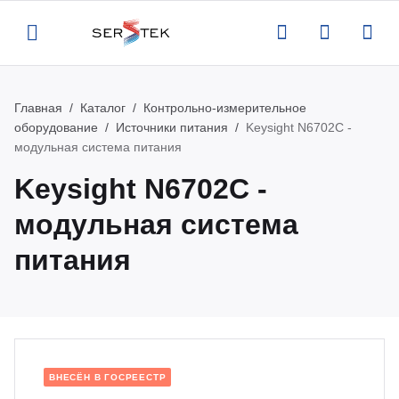
Главная
Каталог
Контрольно-измерительное
Назад
Назад
Назад
Назад
оборудование
Источники питания
Keysight N6702C -
модульная система питания
компании
талог
луги
вости
Keysight N6702C -
ртификаты
нтрольно-измерительное
верка и аттестация поставляемого
вости
модульная система
орудование
орудования
питания
квизиты
роприятия
тенны и усилители
рвисная поддержка оборудования
кансии
атьи
пытательное оборудование
оведение измерений по задаче
казчика
део
ВНЕСЁН В ГОСРЕЕСТР
омышленная и антистатическая