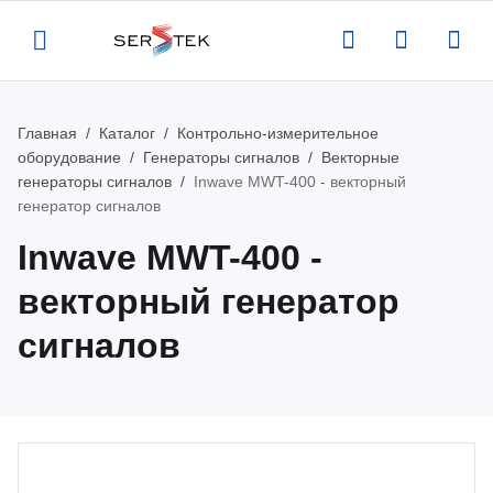
Главная
Каталог
Контрольно-измерительное
Назад
Назад
Назад
Назад
оборудование
Генераторы сигналов
Векторные
генераторы сигналов
Inwave MWT-400 - векторный
компании
талог
луги
вости
генератор сигналов
Inwave MWT-400 -
ртификаты
нтрольно-измерительное
верка и аттестация поставляемого
вости
векторный генератор
орудование
орудования
квизиты
роприятия
сигналов
тенны и усилители
рвисная поддержка оборудования
кансии
атьи
пытательное оборудование
оведение измерений по задаче
казчика
део
омышленная и антистатическая