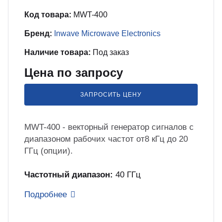
бель
мплексные интеграционные проекты
Код товара:
MWT-400
МС
Бренд:
Inwave Microwave Electronics
Наличие товара:
Под заказ
зработка ПО для автоматизации
бораторий по ТЗ заказчика
Цена по запросу
енда оборудования
ЗАПРОСИТЬ ЦЕНУ
зинг измерительного оборудования
MWT-400 - векторный генератор сигналов с
диапазоном рабочих частот от8 кГц до 20
ГГц (опции).
лный цикл сборочных работ «под
юч»
Частотный диапазон:
40 ГГц
Подробнее
учение безопасной и эффективной
боте с оборудованием