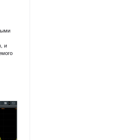
мыми
, и
емого