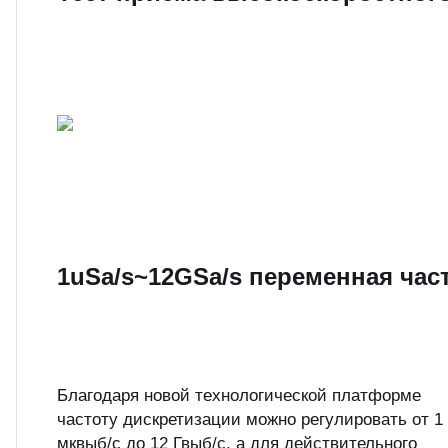
1uSa/s~12GSa/s переменная час
Благодаря новой технологической платформе
частоту дискретизации можно регулировать от 1
мквыб/с до 12 Гвыб/с, а для действительного