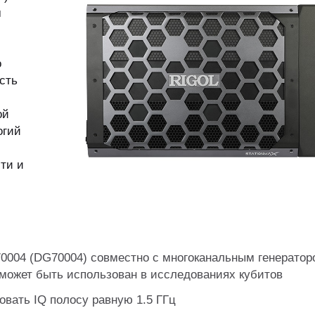
м
о
сть
ой
огий
ти и
004 (DG70004) совместно с многоканальным генератор
ожет быть использован в исследованиях кубитов
вать IQ полосу равную 1.5 ГГц