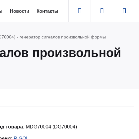
ы
Новости
Контакты
0004) - генератор сигналов произвольной формы
налов произвольной
од товара:
MDG70004 (DG70004)
ренд:
RIGOL