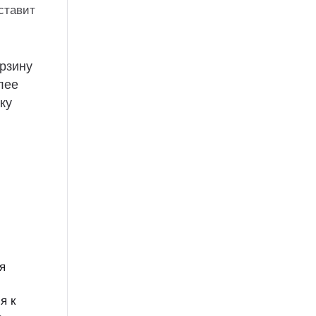
ставит
рзину
лее
ку
я
я к