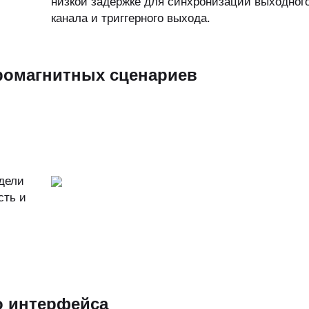
низкой задержке для синхронизации выходног
канала и триггерного выхода.
ромагнитных сценариев
дели
сть и
о интерфейса