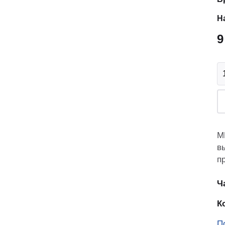
аказчика
Н
9
ованием
M
в
п
Ч
К
П