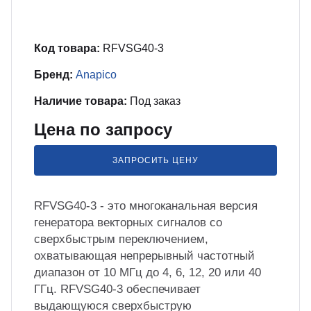
бель
мплексные интеграционные проекты
МС
Код товара:
RFVSG40-3
зработка ПО для автоматизации
Бренд:
Anapico
бораторий по ТЗ заказчика
Наличие товара:
Под заказ
Цена по запросу
енда оборудования
ЗАПРОСИТЬ ЦЕНУ
зинг измерительного оборудования
RFVSG40-3 - это многоканальная версия
лный цикл сборочных работ «под
генератора векторных сигналов со
юч»
сверхбыстрым переключением,
охватывающая непрерывный частотный
диапазон от 10 МГц до 4, 6, 12, 20 или 40
учение безопасной и эффективной
ГГц. RFVSG40-3 обеспечивает
боте с оборудованием
выдающуюся сверхбыструю