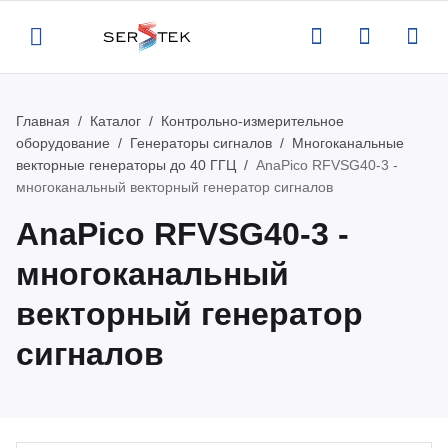
Главная
Каталог
Контрольно-измерительное
Назад
Назад
Назад
Назад
оборудование
Генераторы сигналов
Многоканальные
векторные генераторы до 40 ГГЦ
AnaPico RFVSG40-3 -
компании
талог
луги
вости
многоканальный векторный генератор сигналов
AnaPico RFVSG40-3 -
ртификаты
нтрольно-измерительное
верка и аттестация поставляемого
вости
многоканальный
орудование
орудования
квизиты
роприятия
векторный генератор
тенны и усилители
рвисная поддержка оборудования
сигналов
кансии
атьи
пытательное оборудование
оведение измерений по задаче
казчика
део
омышленная и антистатическая