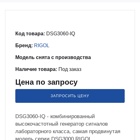
бель
мплексные интеграционные проекты
МС
зработка ПО для автоматизации
Код товара:
DSG3060-IQ
бораторий по ТЗ заказчика
Бренд:
RIGOL
енда оборудования
Модель снята с производства
Наличие товара:
Под заказ
зинг измерительного оборудования
Цена по запросу
лный цикл сборочных работ «под
ЗАПРОСИТЬ ЦЕНУ
юч»
DSG3060-IQ - комбинированный
учение безопасной и эффективной
высокочастотный генератор сигналов
боте с оборудованием
лабораторного класса, самая продвинутая
модель серии DSG3000 RIGOL.