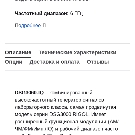
куп неиспользуемого оборудования
&S
Частотный диапазон:
6 ГГц
Подробнее
Описание
Технические характеристики
Опции
Доставка и оплата
Отзывы
DSG3060-IQ
– комбинированный
высокочастотный генератор сигналов
лабораторного класса, самая продвинутая
модель серии DSG3000 RIGOL. Имеет
расширенный функционал модуляции (АМ/
ЧМ/ФМ/Имп./IQ) и рабочий диапазон частот