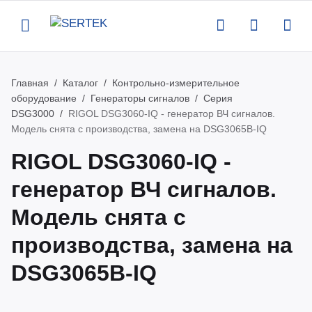
Назад
Назад
Назад
Назад
Главная
Каталог
Контрольно-измерительное
оборудование
Генераторы сигналов
Серия
компании
талог
луги
вости
DSG3000
RIGOL DSG3060-IQ - генератор ВЧ сигналов.
Модель снята с производства, замена на DSG3065B-IQ
ртификаты
нтрольно-измерительное
верка и аттестация поставляемого
вости
RIGOL DSG3060-IQ -
орудование
орудования
генератор ВЧ сигналов.
квизиты
роприятия
Модель снята с
тенны и усилители
рвисная поддержка оборудования
кансии
атьи
производства, замена на
пытательное оборудование
оведение измерений по задаче
DSG3065B-IQ
казчика
део
омышленная и антистатическая