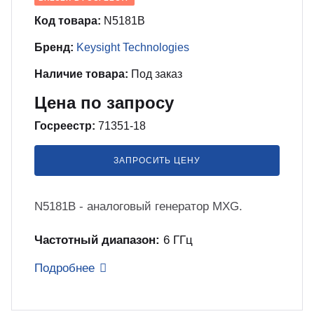
бель
мплексные интеграционные проекты
МС
Код товара:
N5181B
Бренд:
Keysight Technologies
зработка ПО для автоматизации
Наличие товара:
Под заказ
бораторий по ТЗ заказчика
Цена по запросу
енда оборудования
Госреестр:
71351-18
ЗАПРОСИТЬ ЦЕНУ
зинг измерительного оборудования
лный цикл сборочных работ «под
N5181B - аналоговый генератор MXG.
юч»
Частотный диапазон:
6 ГГц
учение безопасной и эффективной
Подробнее
боте с оборудованием