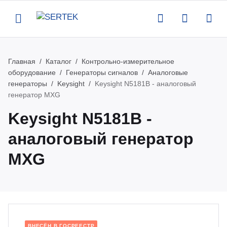
Назад
Назад
Назад
Назад
Главная
Каталог
Контрольно-измерительное
оборудование
Генераторы сигналов
Аналоговые
компании
талог
луги
вости
генераторы
Keysight
Keysight N5181B - аналоговый
генератор MXG
ртификаты
нтрольно-измерительное
верка и аттестация поставляемого
вости
Keysight N5181B -
орудование
орудования
аналоговый генератор
квизиты
роприятия
MXG
тенны и усилители
рвисная поддержка оборудования
кансии
атьи
пытательное оборудование
оведение измерений по задаче
казчика
део
омышленная и антистатическая
ВНЕСЁН В ГОСРЕЕСТР