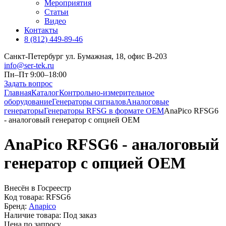
Мероприятия
Статьи
Видео
Контакты
8 (812) 449-89-46
Санкт-Петербург ул. Бумажная, 18, офис B-203
info@ser-tek.ru
Пн–Пт 9:00–18:00
Задать вопрос
Главная
Каталог
Контрольно-измерительное
оборудование
Генераторы сигналов
Аналоговые
генераторы
Генераторы RFSG в формате OEM
AnaPico RFSG6
- аналоговый генератор с опцией OEM
AnaPico RFSG6 - аналоговый
генератор с опцией OEM
Внесён в Госреестр
Код товара:
RFSG6
Бренд:
Anapico
Наличие товара:
Под заказ
Цена по запросу