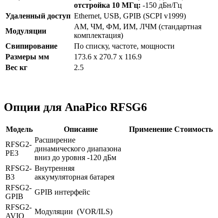
отстройка 10 МГц:
-150 дБн/Гц
Удаленный доступ
Ethernet, USB, GPIB (SCPI v1999)
АМ, ЧМ, ФМ, ИМ, ЛЧМ (стандартная
Модуляции
комплектация)
Свипирование
По списку, частоте, мощности
Размеры
мм
173.6 x 270.7 x 116.9
Вес кг
2.5
Опции для AnaPico RFSG6
Модель
Описание
Применение
Стоимость
Расширение
RFSG2-
динамического диапазона
PE3
вниз до уровня -120 дБм
RFSG2-
Внутренняя
B3
аккумуляторная батарея
RFSG2-
GPIB интерфейс
GPIB
RFSG2-
Модуляции (VOR/ILS)
AVIO