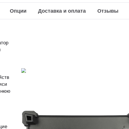
Опции
Доставка и оплата
Отзывы
атор
я
йств
писи
шнюю
щие