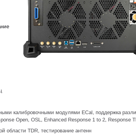
ание
ц
нными калибровочными модулями ECal, поддержка разл
sponse Open, OSL, Enhanced Response 1 to 2, Response T
ой области TDR, тестирование антенн