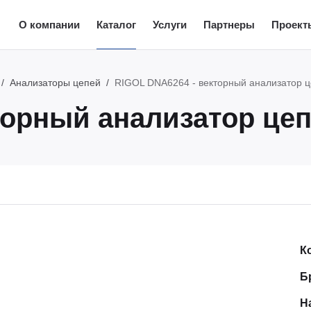
О компании
Каталог
Услуги
Партнеры
Проект
Анализаторы цепей
RIGOL DNA6264 - векторный анализатор 
торный анализатор це
К
Б
Н