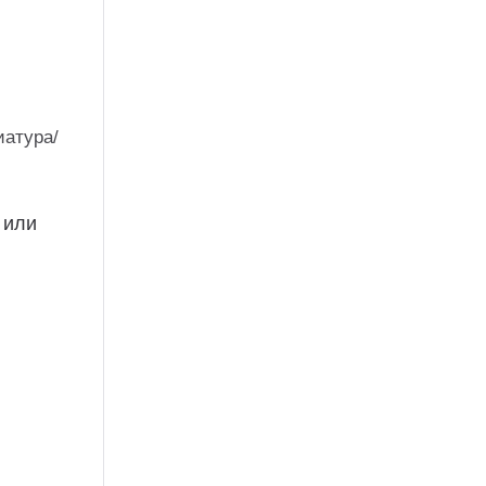
иатура/
 или