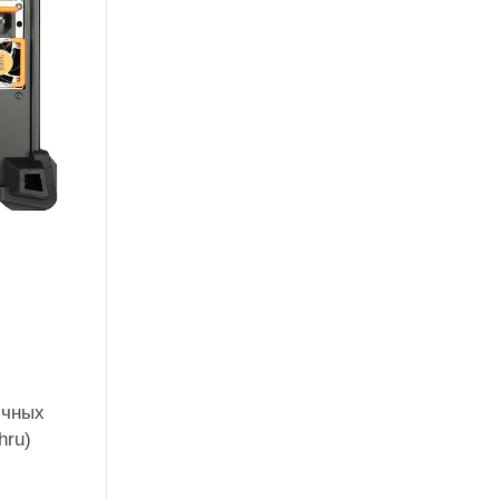
ичных
hru)