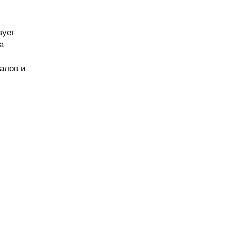
вует
а
алов и