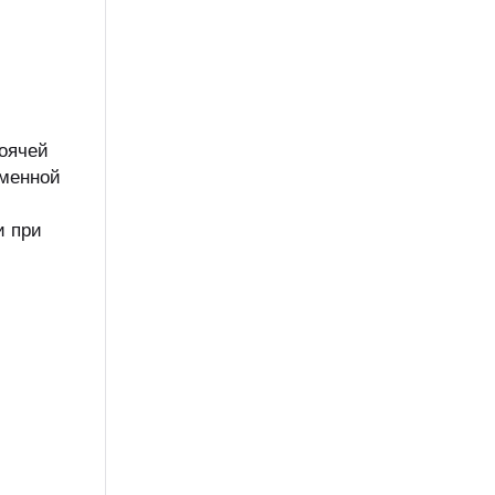
тоячей
еменной
и при