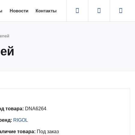
ы
Новости
Контакты
цепей
пей
од товара:
DNA6264
ренд:
RIGOL
аличие товара:
Под заказ