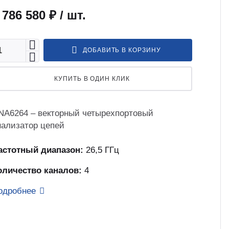
 786 580 ₽
/ шт.
ДОБАВИТЬ В КОРЗИНУ
КУПИТЬ В ОДИН КЛИК
NA6264 – векторный четырехпортовый
нализатор цепей
астотный диапазон:
26,5 ГГц
оличество каналов:
4
одробнее