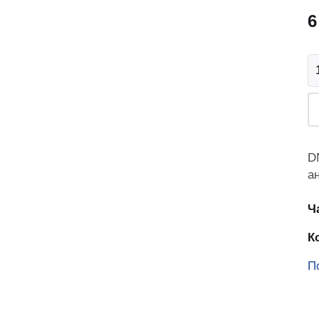
6
аказчика
D
а
ованием
Ч
К
П