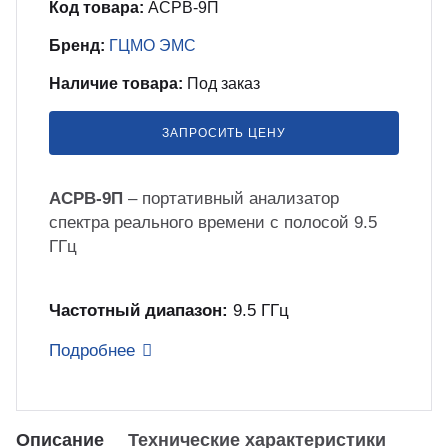
Код товара:
АСРВ-9П
бель
мплексные интеграционные проекты
Бренд:
ГЦМО ЭМС
МС
Наличие товара:
Под заказ
зработка ПО для автоматизации
бораторий по ТЗ заказчика
ЗАПРОСИТЬ ЦЕНУ
енда оборудования
АСРВ-9П
– портативный анализатор
спектра реального времени с полосой 9.5
ГГц
зинг измерительного оборудования
лный цикл сборочных работ «под
Частотный диапазон:
9.5 ГГц
юч»
Подробнее
учение безопасной и эффективной
боте с оборудованием
Описание
Технические характеристики