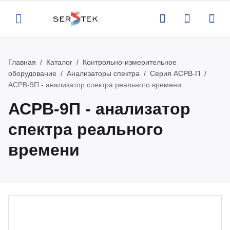
Главная
Каталог
Контрольно-измерительное
Назад
Назад
Назад
Назад
оборудование
Анализаторы спектра
Серия АСРВ-П
АСРВ-9П - анализатор спектра реального времени
компании
талог
луги
вости
АСРВ-9П - анализатор
ртификаты
нтрольно-измерительное
верка и аттестация поставляемого
вости
спектра реального
орудование
орудования
времени
квизиты
роприятия
тенны и усилители
рвисная поддержка оборудования
кансии
атьи
пытательное оборудование
оведение измерений по задаче
казчика
део
омышленная и антистатическая