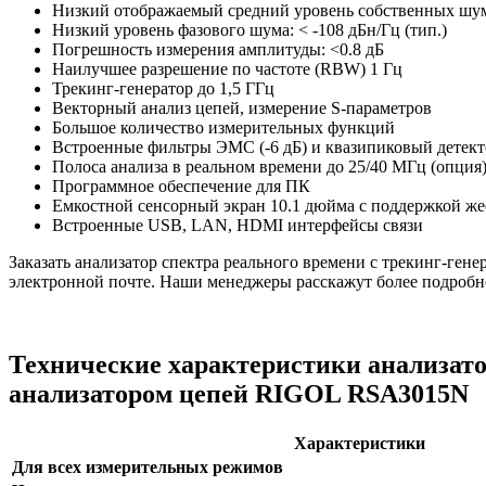
Низкий отображаемый средний уровень собственных шумо
Низкий уровень фазового шума: < -108 дБн/Гц (тип.)
Погрешность измерения амплитуды: <0.8 дБ
Наилучшее разрешение по частоте (RBW) 1 Гц
Трекинг-генератор до 1,5 ГГц
Векторный анализ цепей, измерение S-параметров
Большое количество измерительных функций
Встроенные фильтры ЭМС (-6 дБ) и квазипиковый детект
Полоса анализа в реальном времени до 25/40 МГц (опция
Программное обеспечение для ПК
Емкостной сенсорный экран 10.1 дюйма с поддержкой же
Встроенные USB, LAN, HDMI интерфейсы связи
Заказать анализатор спектра реального времени с трекинг-ге
электронной почте. Наши менеджеры расскажут более подробно
Технические характеристики анализато
анализатором цепей RIGOL RSA3015N
Характеристики
Для всех измерительных режимов