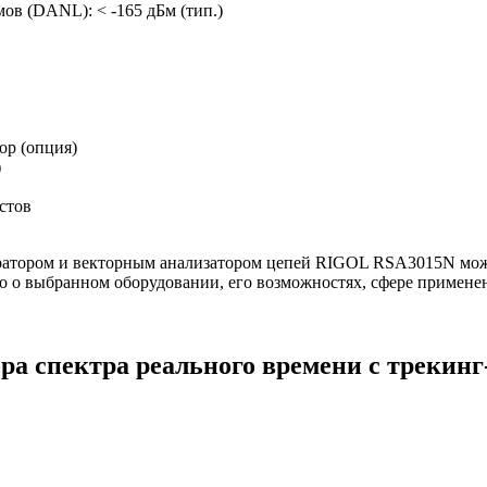
в (DANL): < -165 дБм (тип.)
ор (опция)
)
стов
нератором и векторным анализатором цепей RIGOL RSA3015N можн
 о выбранном оборудовании, его возможностях, сфере применени
ра спектра реального времени с трекин