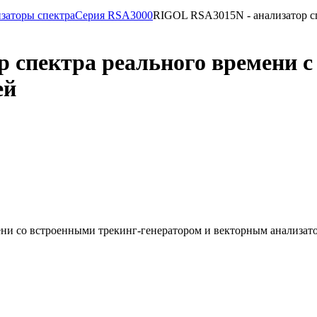
заторы спектра
Серия RSA3000
RIGOL RSA3015N - анализатор сп
 спектра реального времени с
ей
ени со встроенными трекинг-генератором и векторным анализат