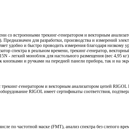
ени со встроенными трекинг-генератором и векторным анализато
. Предназначен для разработки, производства и измерений эле
ляет удобно и быстро проводить измерения благодаря низкому у
изатор спектра в реальном времени, трекинг-генератор, векторн
5N - легкий моноблок для настольного размещения (вес 4,95 к
 кнопками и ручками на передней панели прибора, так и на экра
 с трекинг-генератором и векторным анализатором цепей RIGOL
 оборудование RIGOL имеет сертификаты соответствия, подтвер
 числе по частотной маске (FMT), анализ спектра без слепого в