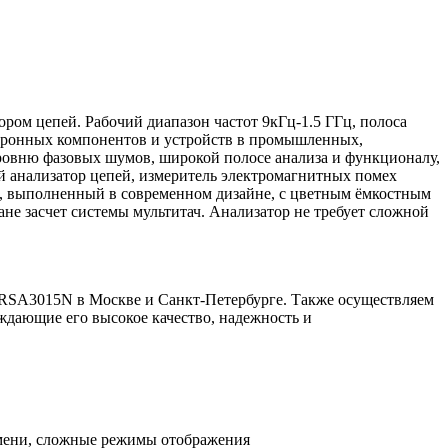
ром цепей. Рабочий диапазон частот 9кГц-1.5 ГГц, полоса
ктронных компонентов и устройств в промышленных,
ровню фазовых шумов, широкой полосе анализа и функционалу,
ый анализатор цепей, измеритель электромагнитных помех
г), выполненный в современном дизайне, с цветным ёмкостным
не засчет системы мультитач. Анализатор не требует сложной
 RSA3015N в Москве и Санкт-Петербурге. Также осуществляем
ждающие его высокое качество, надежность и
ремени, сложные режимы отображения