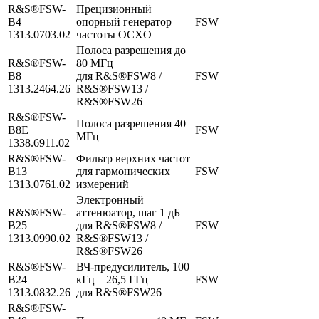
R&S®FSW-
Прецизионный
B4
опорный генератор
FSW
1313.0703.02
частоты OCXO
Полоса разрешения до
R&S®FSW-
80 МГц
B8
для R&S®FSW8 /
FSW
1313.2464.26
R&S®FSW13 /
R&S®FSW26
R&S®FSW-
Полоса разрешения 40
B8E
FSW
МГц
1338.6911.02
R&S®FSW-
Фильтр верхних частот
B13
для гармонических
FSW
1313.0761.02
измерений
Электронный
R&S®FSW-
аттенюатор, шаг 1 дБ
B25
для R&S®FSW8 /
FSW
1313.0990.02
R&S®FSW13 /
R&S®FSW26
R&S®FSW-
ВЧ-предусилитель, 100
B24
кГц – 26,5 ГГц
FSW
1313.0832.26
для R&S®FSW26
R&S®FSW-