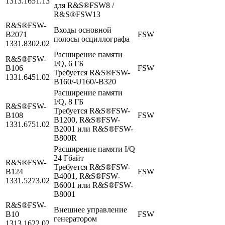
1313.1651.13
для R&S®FSW8 /
R&S®FSW13
R&S®FSW-
Входы основной
B2071
FSW
полосы осциллографа
1331.8302.02
Расширение памяти
R&S®FSW-
I/Q, 6 ГБ
B106
FSW
Требуется R&S®FSW-
1331.6451.02
B160/‑U160/‑B320
Расширение памяти
I/Q, 8 ГБ
R&S®FSW-
Требуется R&S®FSW-
B108
FSW
B1200, R&S®FSW-
1331.6751.02
B2001 или R&S®FSW-
B800R
Расширение памяти I/Q
24 Гбайт
R&S®FSW-
Требуется R&S®FSW-
B124
FSW
B4001, R&S®FSW-
1331.5273.02
B6001 или R&S®FSW-
B8001
R&S®FSW-
Внешнее управление
B10
FSW
генератором
1313.1622.02