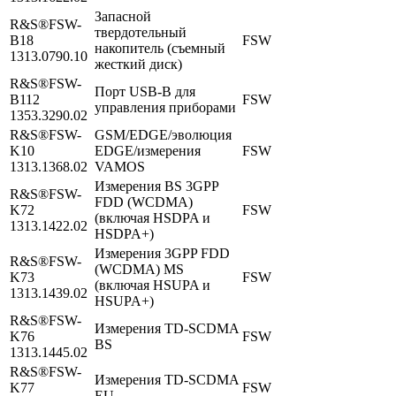
Запасной
R&S®FSW-
твердотельный
B18
FSW
накопитель (съемный
1313.0790.10
жесткий диск)
R&S®FSW-
Порт USB-B для
B112
FSW
управления приборами
1353.3290.02
R&S®FSW-
GSM/EDGE/эволюция
K10
EDGE/измерения
FSW
1313.1368.02
VAMOS
Измерения BS 3GPP
R&S®FSW-
FDD (WCDMA)
K72
FSW
(включая HSDPA и
1313.1422.02
HSDPA+)
Измерения 3GPP FDD
R&S®FSW-
(WCDMA) MS
K73
FSW
(включая HSUPA и
1313.1439.02
HSUPA+)
R&S®FSW-
Измерения TD-SCDMA
K76
FSW
BS
1313.1445.02
R&S®FSW-
Измерения TD-SCDMA
K77
FSW
EU