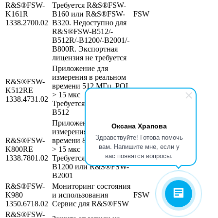
R&S®FSW-
Требуется R&S®FSW-
K161R
B160 или R&S®FSW-
FSW
1338.2700.02
B320. Недоступно для
R&S®FSW-B512/-
B512R/-B1200/-B2001/-
B800R. Экспортная
лицензия не требуется
Приложение для
измерения в реальном
R&S®FSW-
времени 512 МГц, POI
K512RE
FSW
> 15 мкс
1338.4731.02
Требуется R&S®FSW-
B512
Приложение для
Оксана Храпова
измерения в реальном
Здравствуйте! Готова помочь
R&S®FSW-
времени 800 МГц, POI
вам. Напишите мне, если у
K800RE
> 15 мкс
FSW
вас появятся вопросы.
1338.7801.02
Требуется R&S®FSW-
B1200 или R&S®FSW-
B2001
R&S®FSW-
Мониторинг состояния
K980
и использования
FSW
1350.6718.02
Сервис для R&S®FSW
R&S®FSW-