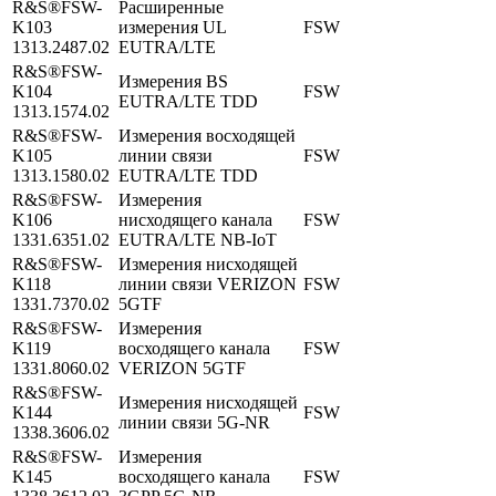
R&S®FSW-
Расширенные
K103
измерения UL
FSW
1313.2487.02
EUTRA/LTE
R&S®FSW-
Измерения BS
K104
FSW
EUTRA/LTE TDD
1313.1574.02
R&S®FSW-
Измерения восходящей
K105
линии связи
FSW
1313.1580.02
EUTRA/LTE TDD
R&S®FSW-
Измерения
K106
нисходящего канала
FSW
1331.6351.02
EUTRA/LTE NB-IoT
R&S®FSW-
Измерения нисходящей
K118
линии связи VERIZON
FSW
1331.7370.02
5GTF
R&S®FSW-
Измерения
K119
восходящего канала
FSW
1331.8060.02
VERIZON 5GTF
R&S®FSW-
Измерения нисходящей
K144
FSW
линии связи 5G-NR
1338.3606.02
R&S®FSW-
Измерения
K145
восходящего канала
FSW