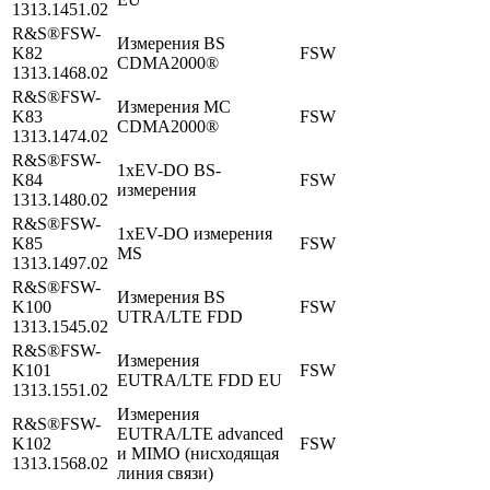
1313.1451.02
R&S®FSW-
Измерения BS
K82
FSW
CDMA2000®
1313.1468.02
R&S®FSW-
Измерения МС
K83
FSW
CDMA2000®
1313.1474.02
R&S®FSW-
1xEV-DO BS-
K84
FSW
измерения
1313.1480.02
R&S®FSW-
1xEV-DO измерения
K85
FSW
MS
1313.1497.02
R&S®FSW-
Измерения BS
K100
FSW
UTRA/LTE FDD
1313.1545.02
R&S®FSW-
Измерения
K101
FSW
EUTRA/LTE FDD EU
1313.1551.02
Измерения
R&S®FSW-
EUTRA/LTE advanced
K102
FSW
и MIMO (нисходящая
1313.1568.02
линия связи)