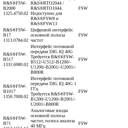
R&S®FSW-
R&S®RTO2044 /
B2000
R&S®RTO1044.
FSW
1325.4750.02
Недоступно для
R&S®FSW8 и
R&S®FSW13
R&S®FSW-
Цифровой интерфейс
B17
основной полосы
FSW
1313.0784.02
частот
Интерфейс потоковой
передачи DIG IQ 40G
R&S®FSW-
Требуется R&S®FSW-
B517
FSW
B512/-U512/-B1200/-
1331.6980.02
U1200/-B2001/-U2001/-
B800R
Интерфейс потоковой
передачи DIG IQ 40G 1
R&S®FSW-
ГГц
B1017
FSW
Требуется R&S®FSW-
1350.7008.02
B1200/-U1200/-B2001/-
U2001/-B800R
Аналоговые входы
основной полосы
R&S®FSW-
частот, полоса анализа
B71
FSW
40 МГц