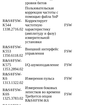
уровня битов
Пользовательская
коррекция частоты с
помощью файла SnP
R&S®FSW-
Корректирует
K544
частотную
FSW
1338.2716.02
характеристику
(амплитуду и фазу)
измерительной
установки
R&S®FSW-
Внешний интерфейс
K553
FSW
управления
1350.6118.02
R&S®FSW-
K575
I/Q-шумоподавление
FSW
1353.2894.02
R&S®FSW-
K6
Измерения пульса
FSW
1313.1322.02
Измерения боковых
R&S®FSW-
лепестков во времени
K6S
FSW
Требуется опция
1325.3783.02
R&S®FSW-K6