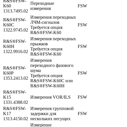
R&S®FSW-
Переходные
K60
FSW
измерения
1313.7495.02
Измерения переходных
R&S®FSW-
ЛЧМ-сигналов
K60C
FSW
Требуется опция
1322.9745.02
R&S®FSW-K60
Измерения переходных
R&S®FSW-
прыжков
K60H
FSW
Требуется опция
1322.9916.02
R&S®FSW-K60
Измерения
переходного фазового
R&S®FSW-
шума
K60P
FSW
Требуется опция
1353.2413.02
R&S®FSW-K60C или
R&S®FSW-K60H
R&S®FSW-
K15
Измерения VOR/ILS
FSW
1331.4388.02
R&S®FSW-
Измерения групповой
K17
задержки для
FSW
1313.4150.02
нескольких несущих
Измерение