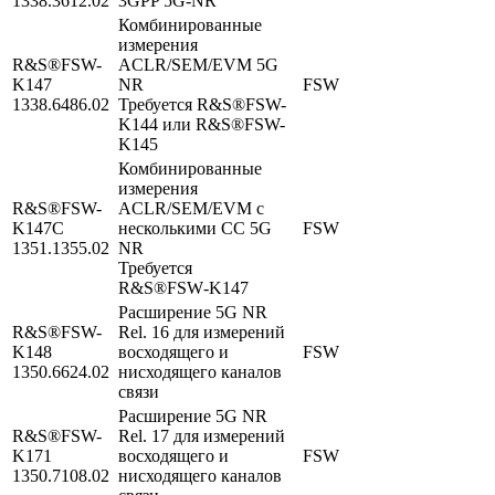
1338.3612.02
3GPP 5G-NR
Комбинированные
измерения
R&S®FSW-
ACLR/SEM/EVM 5G
K147
NR
FSW
1338.6486.02
Требуется R&S®FSW-
K144 или R&S®FSW-
K145
Комбинированные
измерения
R&S®FSW-
ACLR/SEM/EVM с
K147C
несколькими CC 5G
FSW
1351.1355.02
NR
Требуется
R&S®FSW‑K147
Расширение 5G NR
R&S®FSW-
Rel. 16 для измерений
K148
восходящего и
FSW
1350.6624.02
нисходящего каналов
связи
Расширение 5G NR
R&S®FSW-
Rel. 17 для измерений
K171
восходящего и
FSW
1350.7108.02
нисходящего каналов