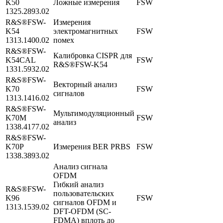
K50
Ложные измерения
FSW
1325.2893.02
R&S®FSW-
Измерения
K54
электромагнитных
FSW
1313.1400.02
помех
R&S®FSW-
Калибровка CISPR для
K54CAL
FSW
R&S®FSW-K54
1331.5932.02
R&S®FSW-
Векторный анализ
K70
FSW
сигналов
1313.1416.02
R&S®FSW-
Мультимодуляционный
K70M
FSW
анализ
1338.4177.02
R&S®FSW-
K70P
Измерения BER PRBS
FSW
1338.3893.02
Анализ сигнала
OFDM
Гибкий анализ
R&S®FSW-
пользовательских
K96
FSW
сигналов OFDM и
1313.1539.02
DFT-OFDM (SC-
FDMA) вплоть до