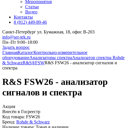
Мероприятия
Статьи
Видео
Контакты
8 (812) 449-89-46
Санкт-Петербург ул. Бумажная, 18, офис B-203
info@ser-tek.ru
Пн–Пт 9:00–18:00
Задать вопрос
Главная
Каталог
Контрольно-измерительное
оборудование
Анализаторы спектра
Анализатор спектра Rohde
& Schwarz
R&S®FSW
R&S FSW26 - анализатор сигналов и
спектра
R&S FSW26 - анализатор
сигналов и спектра
Акция
Внесён в Госреестр
Код товара:
FSW26
Бренд:
Rohde & Schwarz
Наличие товара:
Товар в наличии