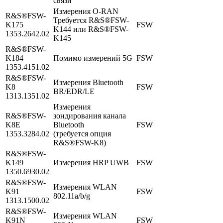
связи
Измерения O-RAN
R&S®FSW-
Требуется R&S®FSW-
K175
FSW
K144 или R&S®FSW-
1353.2642.02
K145
R&S®FSW-
K184
Помимо измерений 5G
FSW
1353.4151.02
R&S®FSW-
Измерения Bluetooth
K8
FSW
BR/EDR/LE
1313.1351.02
Измерения
R&S®FSW-
зондирования канала
K8E
Bluetooth
FSW
1353.3284.02
(требуется опция
R&S®FSW-K8)
R&S®FSW-
K149
Измерения HRP UWB
FSW
1350.6930.02
R&S®FSW-
Измерения WLAN
K91
FSW
802.11a/b/g
1313.1500.02
R&S®FSW-
Измерения WLAN
K91N
FSW