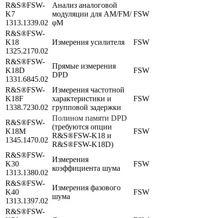
R&S®FSW-
Анализ аналоговой
K7
модуляции для AM/FM/
FSW
1313.1339.02
φM
R&S®FSW-
K18
Измерения усилителя
FSW
1325.2170.02
R&S®FSW-
Прямые измерения
K18D
FSW
DPD
1331.6845.02
R&S®FSW-
Измерения частотной
K18F
характеристики и
FSW
1338.7230.02
групповой задержки
Полином памяти DPD
R&S®FSW-
(требуются опции
K18M
FSW
R&S®FSW-K18 и
1345.1470.02
R&S®FSW-K18D)
R&S®FSW-
Измерения
K30
FSW
коэффициента шума
1313.1380.02
R&S®FSW-
Измерения фазового
K40
FSW
шума
1313.1397.02
R&S®FSW-