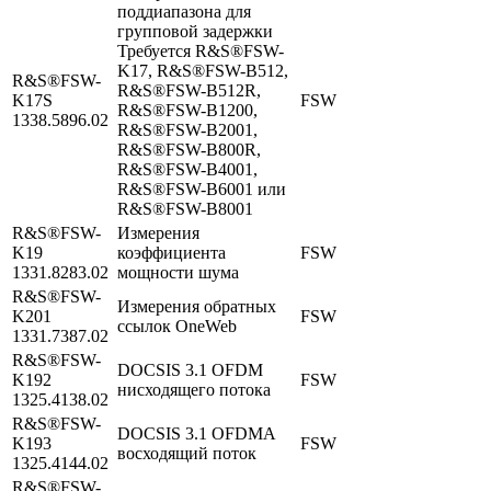
поддиапазона для
групповой задержки
Требуется R&S®FSW-
K17, R&S®FSW-B512,
R&S®FSW-
R&S®FSW-B512R,
K17S
FSW
R&S®FSW-B1200,
1338.5896.02
R&S®FSW-B2001,
R&S®FSW-B800R,
R&S®FSW-B4001,
R&S®FSW-B6001 или
R&S®FSW-B8001
R&S®FSW-
Измерения
K19
коэффициента
FSW
1331.8283.02
мощности шума
R&S®FSW-
Измерения обратных
K201
FSW
ссылок OneWeb
1331.7387.02
R&S®FSW-
DOCSIS 3.1 OFDM
K192
FSW
нисходящего потока
1325.4138.02
R&S®FSW-
DOCSIS 3.1 OFDMA
K193
FSW
восходящий поток
1325.4144.02
R&S®FSW-