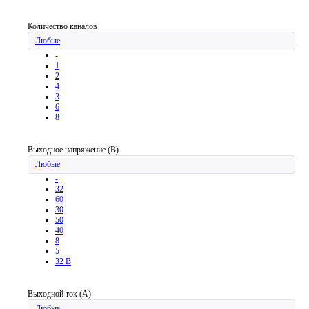
Количество каналов
Любые
-
1
2
4
3
6
8
Выходное напряжение (В)
Любые
-
32
60
30
50
40
8
5
32 В
Выходной ток (А)
Любые