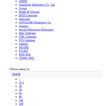
АКИП
Xiansheng Technology Co., Ltd
Ceyear
Rohde & Schwarz
НПП Спектран
Sanwood
SONACME Technology Co
Anapico
Inwave Microwave Electronics
Миг Трейдинг
TMC Solutions
ETS Solutions
Labtone
SKARD
FLUKE
RSH Tech
ГЦМО ЭМС
Объем камер (л)
Любой
-
22,5
30
50
64
80
100
108