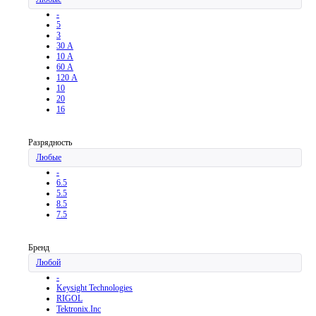
-
5
3
30 А
10 А
60 А
120 А
10
20
16
Разрядность
Любые
-
6.5
5.5
8.5
7.5
Бренд
Любой
-
Keysight Technologies
RIGOL
Tektronix.Inc