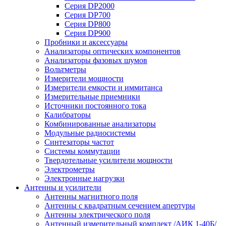
Серия DP2000
Серия DP700
Серия DP800
Серия DP900
Пробники и аксессуары
Анализаторы оптических компонентов
Анализаторы фазовых шумов
Вольтметры
Измерители мощности
Измерители емкости и иммитанса
Измерительные приемники
Источники постоянного тока
Калибраторы
Комбинированные анализаторы
Модульные радиосистемы
Синтезаторы частот
Системы коммутации
Твердотельные усилители мощности
Электрометры
Электронные нагрузки
Антенны и усилители
Антенны магнитного поля
Антенны с квадратным сечением апертуры
Антенны электрического поля
Антенный измерительный комплект /АИК 1-40Б/