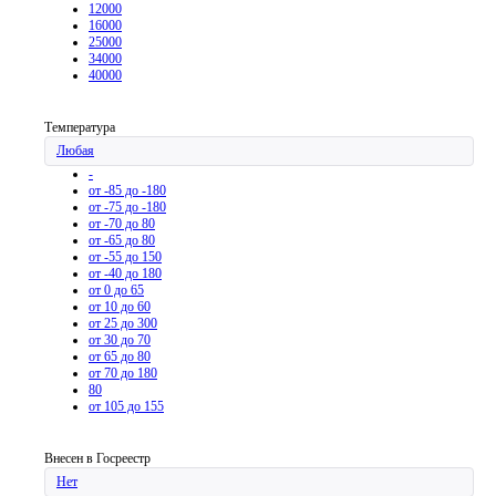
12000
16000
25000
34000
40000
Температура
Любая
-
от -85 до -180
от -75 до -180
от -70 до 80
от -65 до 80
от -55 до 150
от -40 до 180
от 0 до 65
от 10 до 60
от 25 до 300
от 30 до 70
от 65 до 80
от 70 до 180
80
от 105 до 155
Внесен в Госреестр
Нет