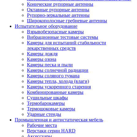
Конические рупорные антенны
Октавные рупорные антенны
Рупорно-зеркальные антенны
Широкополосные гребневые антенны
Испытательное оборудование
Взрывобезопасные камеры
Вибрационные тестовые системы
Камеры для испытаний стабильности
лекарственных средств
Камеры дождя
Камеры озона
Камеры песка и пыли
Камеры солнечной радиации
Камеры соляного тумана
Камеры тепла, холода (влаги)
Камеры ускоренного старения
Комбинированные камеры
Сушильные шкафы
Термобарокамеры
Термошоковые камеры
Ударные стенды
Промышленная и антистатическая мебель
Рабочие места
Верстаки серии HARD
Аксессуары