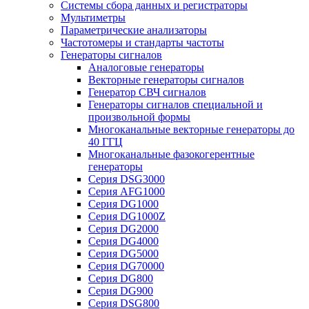
Системы сбора данных и регистраторы
Мультиметры
Параметрические анализаторы
Частотомеры и стандарты частоты
Генераторы сигналов
Аналоговые генераторы
Векторные генераторы сигналов
Генератор СВЧ сигналов
Генераторы сигналов специальной и
произвольной формы
Многоканальные векторные генераторы до
40 ГГЦ
Многоканальные фазокогерентные
генераторы
Серия DSG3000
Серия AFG1000
Серия DG1000
Серия DG1000Z
Серия DG2000
Серия DG4000
Серия DG5000
Серия DG70000
Серия DG800
Серия DG900
Серия DSG800