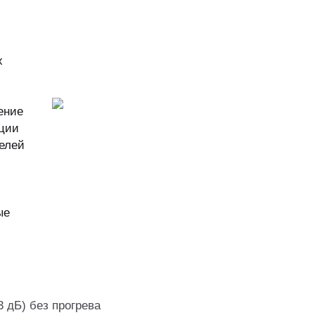
х
.
ение
кции
белей
ые
3 дБ) без прогрева