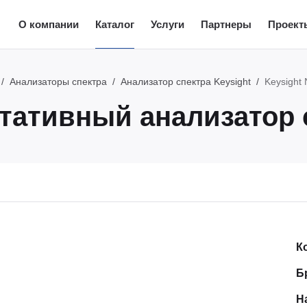
О компании
Каталог
Услуги
Партнеры
Проект
Анализаторы спектра
Анализатор спектра Keysight
Keysight
ртативный анализатор 
К
Б
Н