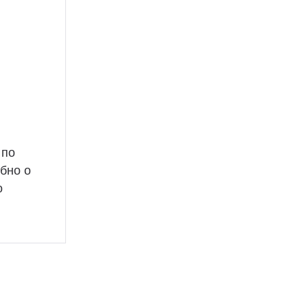
 по
бно о
о