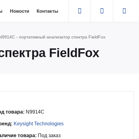
ы
Новости
Контакты
 N9914C - портативный анализатор спектра FieldFox
спектра FieldFox
од товара:
N9914C
ренд:
Keysight Technologies
аличие товара:
Под заказ