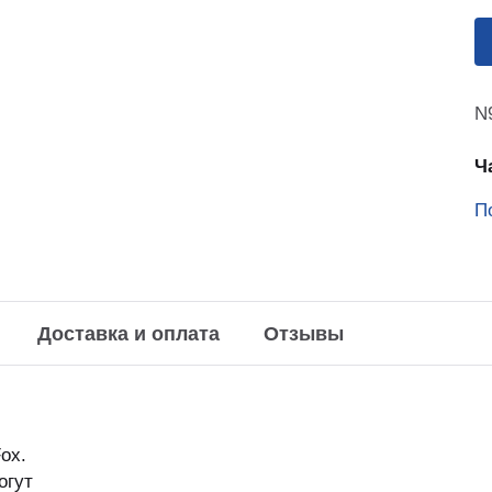
аказчика
N
Ч
П
ованием
Доставка и оплата
Отзывы
ox.
огут