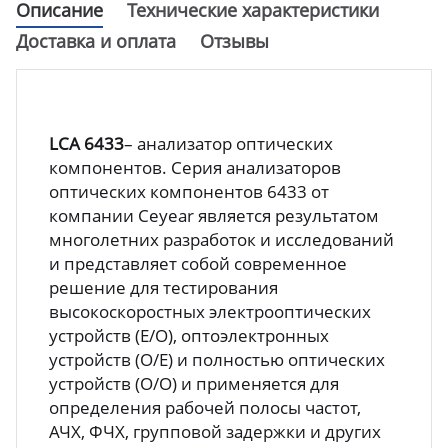
орудованием
Описание
Технические характеристики
Доставка и оплата
Отзывы
куп неиспользуемого
орудования R&S
LCA 6433
– анализатор оптических
компонентов. Серия анализаторов
оптических компонентов 6433 от
компании Ceyear является результатом
многолетних разработок и исследований
и представляет собой современное
решение для тестирования
высокоскоростных электрооптических
устройств (E/O), оптоэлектронных
устройств (O/E) и полностью оптических
устройств (O/O) и применяется для
определения рабочей полосы частот,
АЧХ, ФЧХ, групповой задержки и других