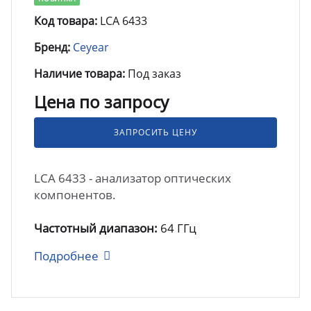
бель
мплексные интеграционные
оекты ЭМС
Код товара:
LCA 6433
Бренд:
Ceyear
зработка ПО для автоматизации
Наличие товара:
Под заказ
бораторий по ТЗ заказчика
Цена по запросу
енда оборудования
ЗАПРОСИТЬ ЦЕНУ
зинг измерительного
LCA 6433 - анализатор оптических
орудования
компонентов.
лный цикл сборочных работ «под
Частотный диапазон:
64 ГГц
юч»
Подробнее
учение безопасной и
фективной работе с