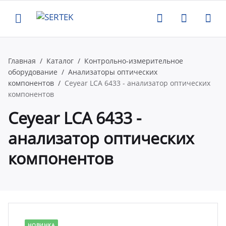
Назад
Назад
Назад
Назад
Главная
Каталог
Контрольно-измерительное
оборудование
Анализаторы оптических
компании
талог
луги
вости
компонентов
Ceyear LCA 6433 - анализатор оптических
компонентов
ртификаты
нтрольно-измерительное
верка и аттестация поставляемого
вости
Ceyear LCA 6433 -
орудование
орудования
анализатор оптических
квизиты
роприятия
компонентов
тенны и усилители
рвисная поддержка оборудования
кансии
атьи
пытательное оборудование
оведение измерений по задаче
казчика
део
омышленная и антистатическая
НОВИНКА