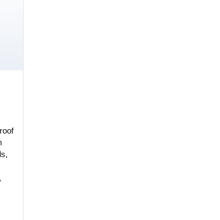
roof
m
ds,
,