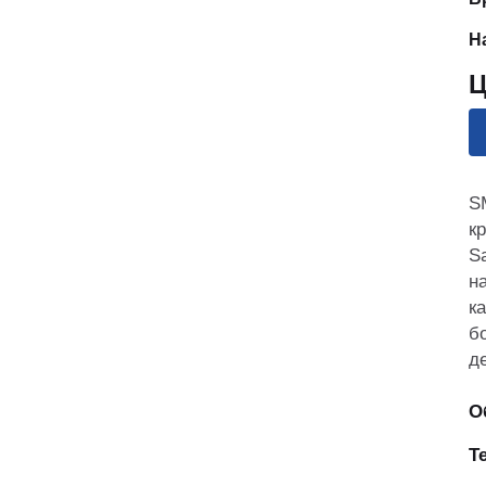
аказчика
Н
Ц
S
к
S
ованием
н
к
б
д
О
Т