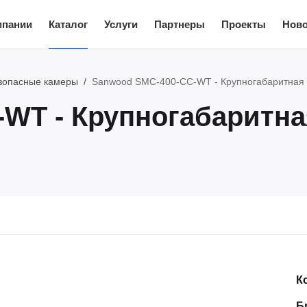
мпании
Каталог
Услуги
Партнеры
Проекты
Ново
зопасные камеры
Sanwood SMC-400-CC-WT - Крупногабаритная
-WT - Крупногабаритн
К
Б