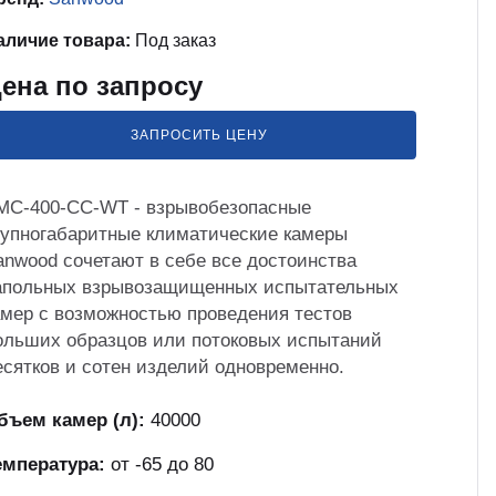
аличие товара:
Под заказ
ена по запросу
ЗАПРОСИТЬ ЦЕНУ
MC-400-CC-WT - взрывобезопасные
рупногабаритные климатические камеры
anwood сочетают в себе все достоинства
апольных взрывозащищенных испытательных
амер с возможностью проведения тестов
ольших образцов или потоковых испытаний
есятков и сотен изделий одновременно.
бъем камер (л):
40000
емпература:
от -65 до 80