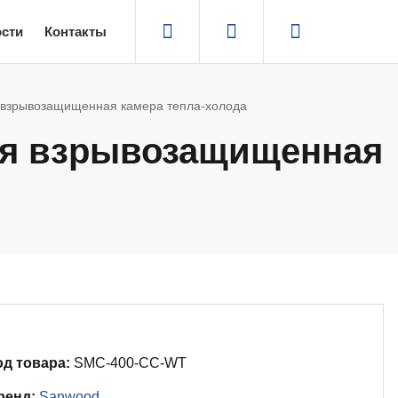
сти
Контакты
 взрывозащищенная камера тепла-холода
ая взрывозащищенная
од товара:
SMC-400-CC-WT
ренд:
Sanwood