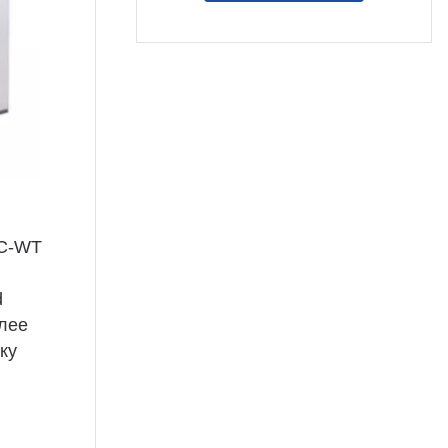
CC-WT
d
олее
ку