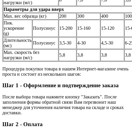
нагрузки (м/с)
Параметры для удара вверх
Max. вес образца (кг)
200
300
400
10
Пик.
ускорение
Полусинус
15-200
15-160
15-120
15
(g)
Длительность
Полусинус
3,5-30
4-30
4,5-30
6-
(мс)
Max. скорость без
5,8
3,8
3,8
3,8
нагрузки (м/с)
Процедура покупки товара в нашем Интернет-магазине очень
проста и состоит из нескольких шагов:
Шаг 1 - Оформление и подтверждение заказа
После выбора товара нажмите кнопку "Заказать". После
заполнения формы обратной связи Вам перезвонит наш
менеджер для уточнения наличия товара на складе и сроках
доставки.
Шаг 2 - Оплата