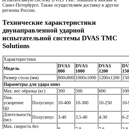
Санкт-Петербурге. Также осуществляем доставку в другие
регионы России.
Технические характеристики
двунаправленной ударной
испытательной системы DVAS TMC
Solutions
Характеристики
DVAS
DVAS
DVAS
DV
Модель
800
1000
1200
150
Размер стола (мм)
800х800
1000х1000
1200х1200
15
Параметры для удара вниз
Max. вес образца (кг)
300
500
600
10
Пик.
ускорение
Полусинус
10-400
10-300
10-250
10
(g)
Длительность
Полусинус
3-40
3,5-40
4-30
6-
(мс)
Max. скорость без
8
7,8
7,6
3,8