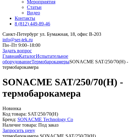
Мероприятия
Статьи
Видео
Контакты
8 (812) 449-89-46
Санкт-Петербург ул. Бумажная, 18, офис B-203
info@ser-tek.ru
Пн–Пт 9:00–18:00
Задать вопрос
Главная
Каталог
Испытательное
оборудование
Термобарокамеры
SONACME SAT/250/70(H) -
термобарокамера
SONACME SAT/250/70(H) -
термобарокамера
Новинка
Код товара:
SAT/250/70(H)
Бренд:
SONACME Technology Co
Наличие товара:
Под заказ
Запросить цену
термобарокамера SONACME SAT/250/70(H)