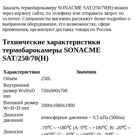
Заказать термобарокамеру SONACME SAT/250/70(H) можно
через корзину сайта, по телефону или отправить запрос по
эл.почте. Специалисты магазина расскажут более подробно о
выбранном оборудовании, его возможностях, сфере
применения, организуют доставку товара по России.
Технические характеристики
термобарокамеры SONACME
SAT/250/70(H)
Характеристики
Значения
Объём
250L
Внутренний
размер WxHxD
550x600x700
mm
Внешний размер
2000x1060x1900
W×H×D mm
Диапазон
атмосферное давление ~ 0,5 кПа (500па)
давлений
-70℃～+180℃ (A: 0℃～+180℃; B: -20℃～
Диапазон
+180℃; C: -40℃～+180℃; D: -70℃～