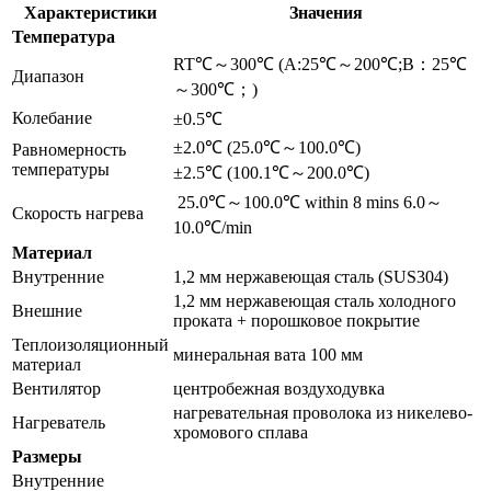
Характеристики
Значения
Температура
RT℃～300℃ (A:25℃～200℃;B：25℃
Диапазон
～300℃；)
Колебание
±0.5℃
±2.0℃ (25.0℃～100.0℃)
Равномерность
температуры
±2.5℃ (100.1℃～200.0℃)
25.0℃～100.0℃ within 8 mins 6.0～
Скорость нагрева
10.0℃/min
Материал
Внутренние
1,2 мм нержавеющая сталь (SUS304)
1,2 мм нержавеющая сталь холодного
Внешние
проката + порошковое покрытие
Теплоизоляционный
минеральная вата 100 мм
материал
Вентилятор
центробежная воздуходувка
нагревательная проволока из никелево-
Нагреватель
хромового сплава
Размеры
Внутренние