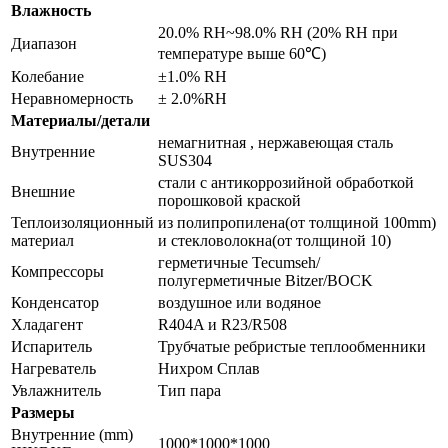
Влажность
20.0% RH~98.0% RH (20% RH при
Диапазон
температуре выше 60℃)
Колебание
±1.0% RH
Неравномерность
± 2.0%RH
Материалы/детали
немагнитная , нержавеющая сталь
Внутренние
SUS304
стали с антикоррозийной обработкой
Внешние
порошковой краской
Теплоизоляционный
из полипропилена(от толщиной 100mm)
материал
и стекловолокна(от толщиной 10)
герметичные Tecumseh/
Компрессоры
полугерметичные Bitzer/BOCK
Конденсатор
воздушное или водяное
Хладагент
R404A и R23/R508
Испаритель
Трубчатые ребристые теплообменники
Нагреватель
Нихром Сплав
Увлажнитель
Тип пара
Размеры
Внутренние (mm)
1000*1000*1000