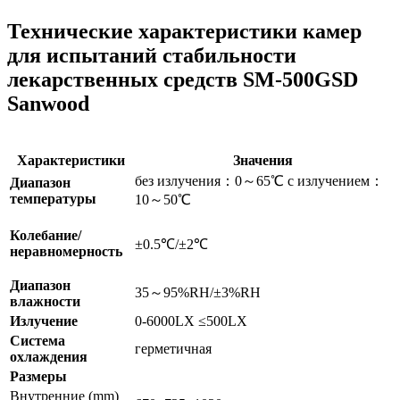
Технические характеристики камер
для испытаний стабильности
лекарственных средств SM-500GSD
Sanwood
Характеристики
Значения
без излучения：0～65℃ с излучением：
Диапазон
температуры
10～50℃
Колебание/
±0.5℃/±2℃
неравномерность
Диапазон
35～95%RH/±3%RH
влажности
Излучение
0-6000LX ≤500LX
Система
герметичная
охлаждения
Размеры
Внутренние (mm)