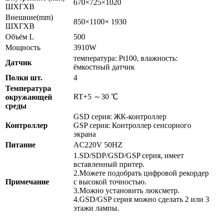
670×725×1020
ШXГXВ
Внешние(mm)
850×1100× 1930
ШXГXВ
Объём L
500
Мощность
3910W
температура: Pt100, влажность:
Датчик
ёмкостный датчик
Полки шт.
4
Температура
RT+5 ～30 ℃
окружающей
среды
GSD серия: ЖК-контроллер
Контроллер
GSP серия: Контроллер сенсорного
экрана
Питание
AC220V 50HZ
1.SD/SDP/GSD/GSP серия, имеет
вставленный притер.
2.Можете подобрать цифровой рекордер
Примечание
с высокой точностью.
3.Можно установить люксметр.
4.GSD/GSP серия можно сделать 2 или 3
этажи лампы.