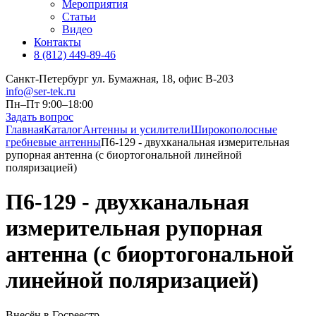
Мероприятия
Статьи
Видео
Контакты
8 (812) 449-89-46
Санкт-Петербург ул. Бумажная, 18, офис B-203
info@ser-tek.ru
Пн–Пт 9:00–18:00
Задать вопрос
Главная
Каталог
Антенны и усилители
Широкополосные
гребневые антенны
П6-129 - двухканальная измерительная
рупорная антенна (с биортогональной линейной
поляризацией)
П6-129 - двухканальная
измерительная рупорная
антенна (с биортогональной
линейной поляризацией)
Внесён в Госреестр