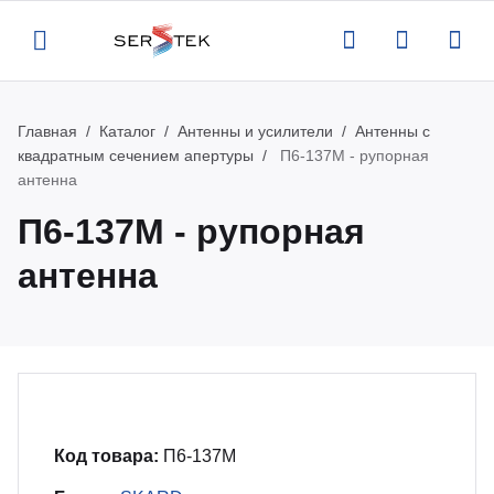
Главная
Каталог
Антенны и усилители
Антенны с
Назад
Назад
Назад
Назад
квадратным сечением апертуры
П6-137М - рупорная
антенна
компании
талог
луги
вости
П6-137М - рупорная
ртификаты
нтрольно-измерительное
верка и аттестация поставляемого
вости
антенна
орудование
орудования
квизиты
роприятия
тенны и усилители
рвисная поддержка оборудования
кансии
атьи
пытательное оборудование
оведение измерений по задаче
казчика
Код товара:
П6-137М
део
омышленная и антистатическая