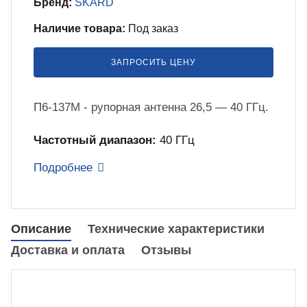
Бренд:
SKARD
бель
мплексные интеграционные проекты
Наличие товара:
Под заказ
МС
ЗАПРОСИТЬ ЦЕНУ
зработка ПО для автоматизации
бораторий по ТЗ заказчика
П6-137М - рупорная антенна 26,5 — 40 ГГц.
енда оборудования
Частотный диапазон:
40 ГГц
Подробнее
зинг измерительного оборудования
лный цикл сборочных работ «под
Описание
Технические характеристики
юч»
Доставка и оплата
Отзывы
учение безопасной и эффективной
боте с оборудованием